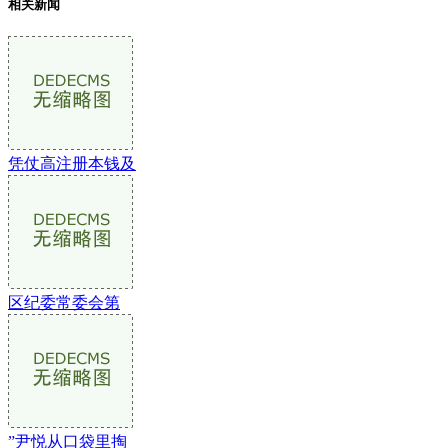
相关新闻
凭仗高注册本钱及
区纪委常委会第
”尹悦从口袋里掏