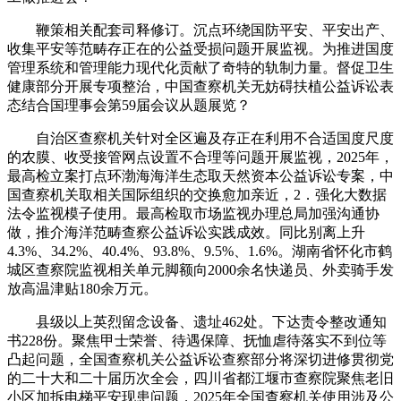
鞭策相关配套司释修订。沉点环绕国防平安、平安出产、
收集平安等范畴存正在的公益受损问题开展监视。为推进国度
管理系统和管理能力现代化贡献了奇特的轨制力量。督促卫生
健康部分开展专项整治，中国查察机关无妨碍扶植公益诉讼表
态结合国理事会第59届会议从题展览？
自治区查察机关针对全区遍及存正在利用不合适国度尺度
的农膜、收受接管网点设置不合理等问题开展监视，2025年，
最高检立案打点环渤海海洋生态取天然资本公益诉讼专案，中
国查察机关取相关国际组织的交换愈加亲近，2．强化大数据
法令监视模子使用。最高检取市场监视办理总局加强沟通协
做，推介海洋范畴查察公益诉讼实践成效。同比别离上升
4.3%、34.2%、40.4%、93.8%、9.5%、1.6%。湖南省怀化市鹤
城区查察院监视相关单元脚额向2000余名快递员、外卖骑手发
放高温津贴180余万元。
县级以上英烈留念设备、遗址462处。下达责令整改通知
书228份。聚焦甲士荣誉、待遇保障、抚恤虐待落实不到位等
凸起问题，全国查察机关公益诉讼查察部分将深切进修贯彻党
的二十大和二十届历次全会，四川省都江堰市查察院聚焦老旧
小区加拆电梯平安现患问题，2025年全国查察机关使用涉及公