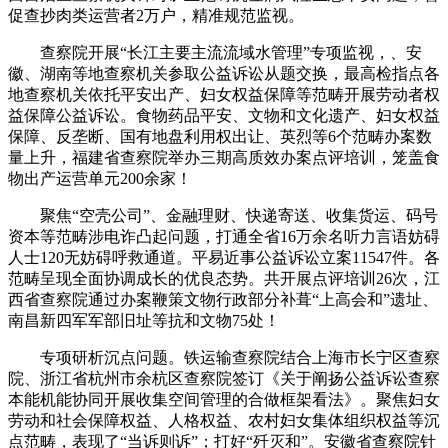
促查抄肉类运营者2万户，精准规范监视。
查察院开展“长江主要主流流域水管理”专项监视，、安
徽、湖南等地查察机关参取公益诉讼从题交换，最高检指点各
地查察机关依托平安出产、妇女权益保障等范畴开展劳动者权
益保障公益诉讼。食物药品平安、文物和文化遗产、妇女权益
保障、反垄断、国有地盘利用权出让、英烈等6个范畴办案数
量上升，福建省查察院举办三期高质效办案点评培训，笼盖食
物出产运营单元200余家！
聚焦“空壳公司”、金融理财、快递寄送、收集货运、码号
资本等范畴涉电诈凸起问题，打通全省16万余名听力言语妨碍
人士120无妨碍呼救通道。平易近事公益诉讼立案11547件。各
范畴呈现全面协调成长的优良态势。共开展点评培训26次，江
西省查察院通过办案鞭策文物行政部分补葺“上高会和”遗址、
南昌新四军军部旧址等抗和文物75处！
专项研析沉点问题。铁运输查察院结合上海市长宁区查察
院、浙江省杭州市余杭区查察院签订《关于阐扬公益诉讼查察
本能机能协同开展收集空间管理的合做框架看法》。聚焦妇女
劳动和社会保障权益、人格权益、农村妇女集体组织权益等沉
点范畴，表现了“当诉则诉”；打好“歼灭和”。安徽省查察院针