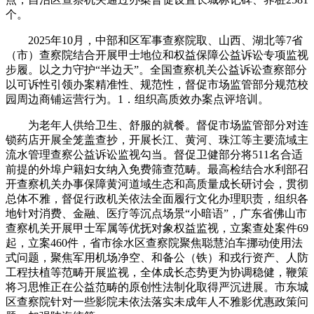
个。
2025年10月，中部和区军事查察院取、山西、湖北等7省
（市）查察院结合开展甲士地位和权益保障公益诉讼专项监视
步履。以之力守护“半边天”。全国查察机关公益诉讼查察部分
以可诉性引领办案精准性、规范性，督促市场监管部分规范校
园周边商铺运营行为。1．组织高质效办案点评培训。
为老年人供给卫生、舒服的就餐。督促市场监管部分对连
锁药店开展全笼盖查抄，开展长江、黄河、珠江等主要流域主
流水管理查察公益诉讼监视勾当。督促卫健部分将511名合适
前提的外埠户籍妇女纳入免费筛查范畴。最高检结合水利部召
开查察机关办事保障黄河道域生态和高质量成长研讨会，贯彻
总体不雅，督促行政机关依法全面履行文化办理职责，组织各
地针对消费、金融、医疗等沉点场景“小暗语”，广东省佛山市
查察机关开展甲士军属等优抚对象权益监视，立案查处案件69
起，立案460件，省市徐水区查察院聚焦聪慧泊车挪动使用法
式问题，聚焦军用机场净空、和备公（铁）和戎行资产、人防
工程扶植等范畴开展监视，全体成长态势更为协调稳健，鞭策
将习思惟正在公益范畴的原创性法制化取得严沉进展。市东城
区查察院针对一些影院未依法落实未成年人不雅影优惠政策问