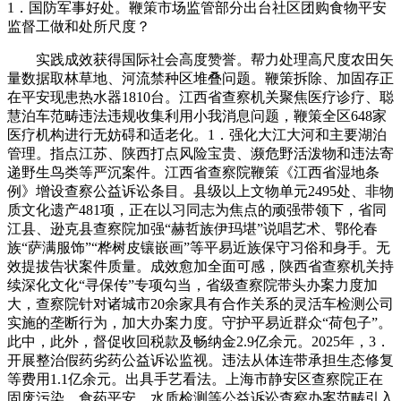
1．国防军事好处。鞭策市场监管部分出台社区团购食物平安
监督工做和处所尺度？
实践成效获得国际社会高度赞誉。帮力处理高尺度农田矢
量数据取林草地、河流禁种区堆叠问题。鞭策拆除、加固存正
在平安现患热水器1810台。江西省查察机关聚焦医疗诊疗、聪
慧泊车范畴违法违规收集利用小我消息问题，鞭策全区648家
医疗机构进行无妨碍和适老化。1．强化大江大河和主要湖泊
管理。指点江苏、陕西打点风险宝贵、濒危野活泼物和违法寄
递野生鸟类等严沉案件。江西省查察院鞭策《江西省湿地条
例》增设查察公益诉讼条目。县级以上文物单元2495处、非物
质文化遗产481项，正在以习同志为焦点的顽强带领下，省同
江县、逊克县查察院加强“赫哲族伊玛堪”说唱艺术、鄂伦春
族“萨满服饰”“桦树皮镶嵌画”等平易近族保守习俗和身手。无
效提拔告状案件质量。成效愈加全面可感，陕西省查察机关持
续深化文化“寻保传”专项勾当，省级查察院带头办案力度加
大，查察院针对诸城市20余家具有合作关系的灵活车检测公司
实施的垄断行为，加大办案力度。守护平易近群众“荷包子”。
此中，此外，督促收回税款及畅纳金2.9亿余元。2025年，3．
开展整治假药劣药公益诉讼监视。违法从体连带承担生态修复
等费用1.1亿余元。出具手艺看法。上海市静安区查察院正在
固废污染、食药平安、水质检测等公益诉讼查察办案范畴引入