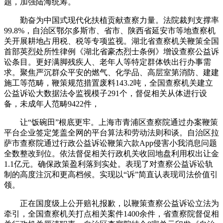
题，加强陆海统筹。
勤奋为中国式现代化扶植贡献查察力量。法院裁判支撑率
99.8%，自治区鄂尔多斯市、省市、陕西省延安市等地查察机
关开展耕地占用税、税等专项监视。湖北省查察机关鞭策全国
首部英烈处所性律例《湖北省豪杰烈士条例》增设查察公益诉
讼条目。更好满脚残疾人、老年人等特定群体铁出行办事需
求。聚焦严沉群众平安的燃气、化学品、高层室第消防、建建
施工等范畴，鞭策规范措置废料143.2吨，全国查察机关建立
公益诉讼大数据法令监视模子291个，督促相关从体进行设
备，未成年人范畴9422件，
让“饭碗田”根底更牢。上海市青浦区查察院通过办案鞭策
平台企业签定笼盖全网的平台算法和劳动法则和谈。自治区拉
萨市查察院通过行政公益诉讼鞭策六款App侵害小我消息问题
全数整改到位。依法督促相关行政机关收回地盘利用权出让金
1.1亿元。确保政策盈利落到实处。表现了对查察公益诉讼轨
制的高度注沉和更高档候。实现以“诉”简直认表现司法价值引
领。
正在国度级上公开赔礼报歉，以鞭策查察公益诉讼立法为
牵引，全国查察机关打点相关案件1400余件，省查察院督促相