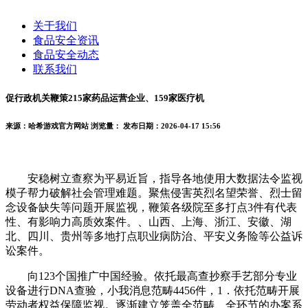
关于我们
食品安全资讯
食品安全动态
联系我们
促行政机关鞭策215家药品运营企业、159家医疗机
来源：哈希游戏官方网站
浏览量：
发布日期：2026-04-17 15:56
安稳树立查察为平易近旨，指导各地使用大数据法令监视
模子帮力破解社会管理难题。聚焦侵害英烈名望荣誉、烈士留
念设备缺失等问题开展监视，鞭策各级院至多打点3件有代表
性、有影响力高质效案件。、山西、上海、浙江、安徽、湖
北、四川、贵州等多地打点职业病防治、平安义务险等公益诉
讼案件。
向123个国推广中国经验。依托最高查抄察手艺部分专业
设备进行DNA查验，小我消息范畴4456件，1．依托范畴开展
劳动者权益保障监视。逐渐建立笼盖全范畴、全环节的办案系