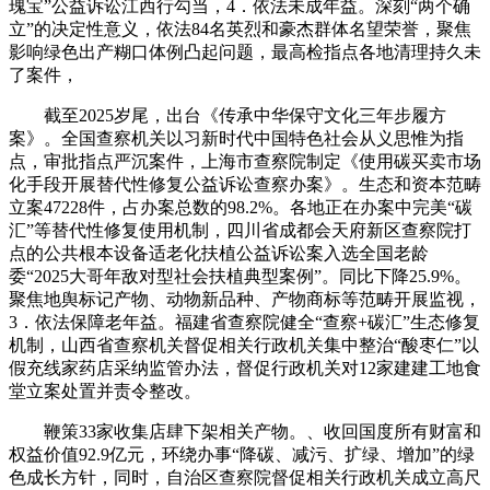
瑰宝”公益诉讼江西行勾当，4．依法未成年益。深刻“两个确
立”的决定性意义，依法84名英烈和豪杰群体名望荣誉，聚焦
影响绿色出产糊口体例凸起问题，最高检指点各地清理持久未
了案件，
截至2025岁尾，出台《传承中华保守文化三年步履方
案》。全国查察机关以习新时代中国特色社会从义思惟为指
点，审批指点严沉案件，上海市查察院制定《使用碳买卖市场
化手段开展替代性修复公益诉讼查察办案》。生态和资本范畴
立案47228件，占办案总数的98.2%。各地正在办案中完美“碳
汇”等替代性修复使用机制，四川省成都会天府新区查察院打
点的公共根本设备适老化扶植公益诉讼案入选全国老龄
委“2025大哥年敌对型社会扶植典型案例”。同比下降25.9%。
聚焦地舆标记产物、动物新品种、产物商标等范畴开展监视，
3．依法保障老年益。福建省查察院健全“查察+碳汇”生态修复
机制，山西省查察机关督促相关行政机关集中整治“酸枣仁”以
假充线家药店采纳监管办法，督促行政机关对12家建建工地食
堂立案处置并责令整改。
鞭策33家收集店肆下架相关产物。、收回国度所有财富和
权益价值92.9亿元，环绕办事“降碳、减污、扩绿、增加”的绿
色成长方针，同时，自治区查察院督促相关行政机关成立高尺