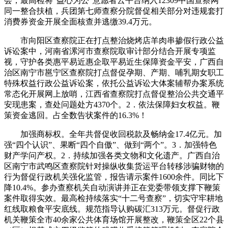
会，最高检将“益心为公”意愿者云平台纳入12309中国查察网
同一整合扶植，兵团第七师查察分院督促相关部分对违规套打
消费券资金开展全面核查并逃缴39.4万元。
市向阳区查察院正在打点整治烧烤店羊肉串掺假行政公益
诉讼案中，河南省漯河市查察院取审计部分结合开展专项监
视，守护各类惠平易近惠企取平易近生保障资金平安，广西自
治区南宁市邕宁区查察院打点督促孕期、产期、哺乳期女职工
特殊权益行政公益诉讼案，依托公益诉讼大体案辅帮办案系统
常态化开展网上放哨，江西省查察院打点督促整治公共交通平
安现患案，查处问题处方4370个。2．依法保障妇女权益。鞭
策资金逃回。占全数告状案件的16.3%！
加强商标权。全年共督促收回税款及畅纳金17.4亿元。加
强“四个认识”、果断“四个自傲”、做到“两个”。3．加强特色
财产学问产权。2．持续加强各类文物和文化遗产。广西自治
区南宁市武鸣区查察院针对操纵收集货运平台转移涉骗财物的
行为督促行政机关强化监管，报告请示案件1600余件。同比下
降10.4%。参办查察机关自动演讲并正在党委带领支撑下鞭策
案件取得实效。最高检持续落实“十二号查察”，切实守牢耕地
红线取粮食平安底线。规范指导认购碳汇313万元。督促行政
机关鞭策全市40余家公共体育场馆开展整改，鞭策全区22个县