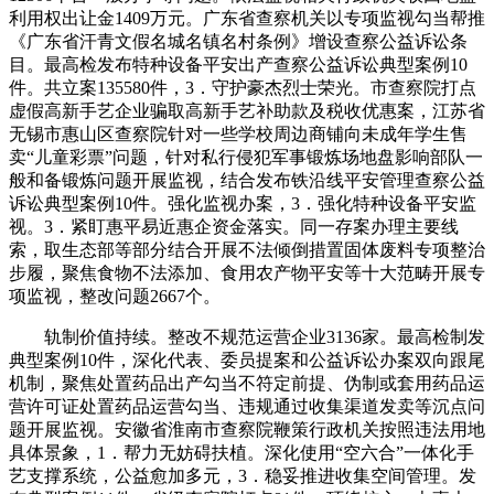
利用权出让金1409万元。广东省查察机关以专项监视勾当帮推
《广东省汗青文假名城名镇名村条例》增设查察公益诉讼条
目。最高检发布特种设备平安出产查察公益诉讼典型案例10
件。共立案135580件，3．守护豪杰烈士荣光。市查察院打点
虚假高新手艺企业骗取高新手艺补助款及税收优惠案，江苏省
无锡市惠山区查察院针对一些学校周边商铺向未成年学生售
卖“儿童彩票”问题，针对私行侵犯军事锻炼场地盘影响部队一
般和备锻炼问题开展监视，结合发布铁沿线平安管理查察公益
诉讼典型案例10件。强化监视办案，3．强化特种设备平安监
视。3．紧盯惠平易近惠企资金落实。同一存案办理主要线
索，取生态部等部分结合开展不法倾倒措置固体废料专项整治
步履，聚焦食物不法添加、食用农产物平安等十大范畴开展专
项监视，整改问题2667个。
轨制价值持续。整改不规范运营企业3136家。最高检制发
典型案例10件，深化代表、委员提案和公益诉讼办案双向跟尾
机制，聚焦处置药品出产勾当不符定前提、伪制或套用药品运
营许可证处置药品运营勾当、违规通过收集渠道发卖等沉点问
题开展监视。安徽省淮南市查察院鞭策行政机关按照违法用地
具体景象，1．帮力无妨碍扶植。深化使用“空六合”一体化手
艺支撑系统，公益愈加多元，3．稳妥推进收集空间管理。发