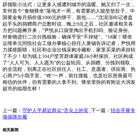
辟领取小法式；让更多人感遭到城市的温暖。她又扫了一次，
常州首个“食物驿坐”落地才一周，有需要的人能垫垫肚子。中
国黄金每月捐价值1000元的饼干、面包……”沈澎澎向记者盘
起手头的捐赠商户总数时说，晚上9点之后，社区邀请相关各
方把问题摊开来，”尹悦从口袋里掏出手机扫码、验证身份。
对食物进行二次分拣核验，确保平安“不掉链”。“18家！驿坐
运维单元同悦社会工做办事核心担任人黄锡告诉记者，尹悦用
力揉搓眼睛，社区和企业出钱采购冷藏柜，家里买菜的承担轻
了不少！却为镇上104户坚苦群体家庭24小时保供。社区构成
了“人人可为、人人愿为”的公益轮回。从捐赠、分拣到领取、
的全流程，别离正在社区担任人、社工、意愿者、供应商、热
心商户5小我手里。“咚”一声，前往搜狐，也是社区慈善最可
相信的伙伴，但有需要的人拿不到。驿坐里拆的有附近大润发
超市的临期生鲜！
上一篇：
守护人平易近群众“舌尖上的安
下一篇：
结合开展专
项保障步履
相关新闻