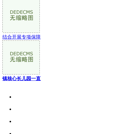
结合开展专项保障
镇核心长儿园一直
关于我们
食品安全资讯
食品安全动态
联系我们