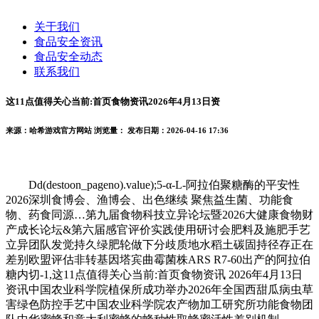
关于我们
食品安全资讯
食品安全动态
联系我们
这11点值得关心当前:首页食物资讯2026年4月13日资
来源：哈希游戏官方网站
浏览量：
发布日期：2026-04-16 17:36
Dd(destoon_pageno).value);5-α-L-阿拉伯聚糖酶的平安性
2026深圳食博会、渔博会、出色继续 聚焦益生菌、功能食
物、药食同源…第九届食物科技立异论坛暨2026大健康食物财
产成长论坛&第六届感官评价实践使用研讨会肥料及施肥手艺
立异团队发觉持久绿肥轮做下分歧质地水稻土碳固持径存正在
差别欧盟评估非转基因塔宾曲霉菌株ARS R7-60出产的阿拉伯
糖内切-1,这11点值得关心当前:首页食物资讯 2026年4月13日
资讯中国农业科学院植保所成功举办2026年全国西甜瓜病虫草
害绿色防控手艺中国农业科学院农产物加工研究所功能食物团