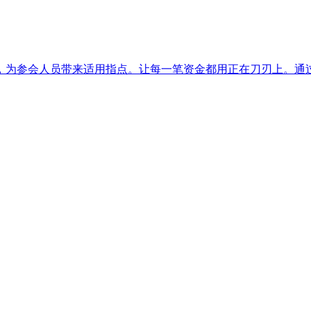
为参会人员带来适用指点。让每一笔资金都用正在刀刃上。通过理