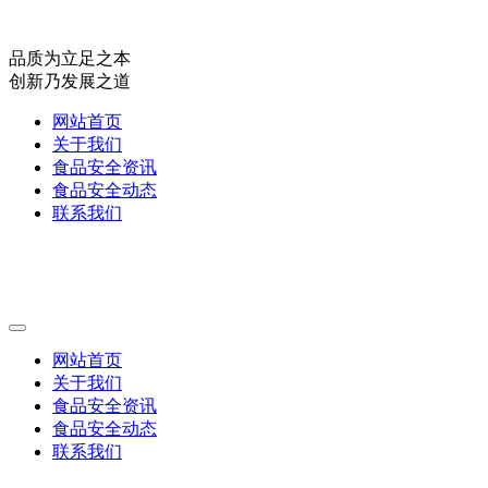
品质为立足之本
创新乃发展之道
网站首页
关于我们
食品安全资讯
食品安全动态
联系我们
网站首页
关于我们
食品安全资讯
食品安全动态
联系我们