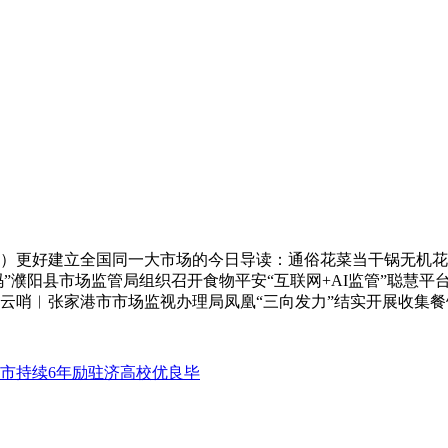
9日）更好建立全国同一大市场的今日导读：通俗花菜当干锅无机花
“暗码”濮阳县市场监管局组织召开食物平安“互联网+AI监管”聪
安云哨︱张家港市市场监视办理局凤凰“三向发力”结实开展收集餐
市持续6年励驻济高校优良毕