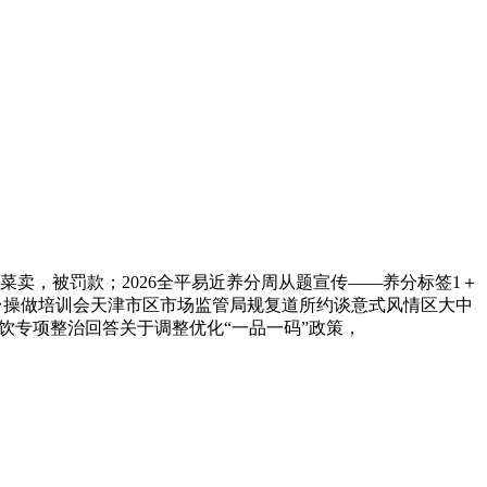
菜卖，被罚款；2026全平易近养分周从题宣传——养分标签1＋
慧平台操做培训会天津市区市场监管局规复道所约谈意式风情区大中
饮专项整治回答关于调整优化“一品一码”政策，