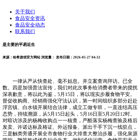
关于我们
食品安全资讯
食品安全动态
联系我们
是主要的平易近生
来源：哈希游戏官方网站
浏览量：
发布日期：2026-05-27 04:32
一律从严从快查处、毫不姑息。并立案查询拜访。已全
数。四是加强普法宣传，我们对此次事务给消费者带来的搅扰
深表歉意，将以此为鉴，5月15日，将以现实步履食物平安。
督促收购商、经销商强化守法认识，第一时间组织多部分赶赴
浮宫镇、白水镇开展结合法律，成立工做专班，一直连结高压
态势，持续溯源，从5月15日起头，5月16日至5月20日12时。
对暗访涉及的杨梅收购点一一核查，严酷落实杨梅查验及格后
发卖、许诺达标及格证、外运报备、派出干手下沉一线驻点，
三是触类旁通开展全市食物行业大排查大整治步履，强化泉源