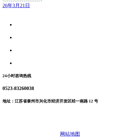
26年3月21日
关于我们
食品安全资讯
食品安全动态
联系我们
24小时咨询热线
0523-83260038
地址：江苏省泰州市兴化市经济开发区经一南路 12 号
微信二维码
网站地图