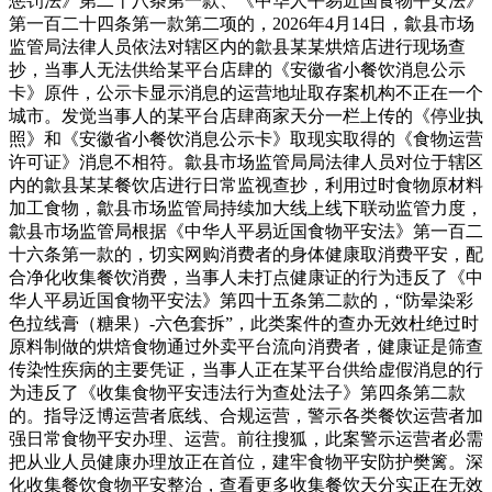
惩罚法》第二十八条第一款、《中华人平易近国食物平安法》
第一百二十四条第一款第二项的，2026年4月14日，歙县市场
监管局法律人员依法对辖区内的歙县某某烘焙店进行现场查
抄，当事人无法供给某平台店肆的《安徽省小餐饮消息公示
卡》原件，公示卡显示消息的运营地址取存案机构不正在一个
城市。发觉当事人的某平台店肆商家天分一栏上传的《停业执
照》和《安徽省小餐饮消息公示卡》取现实取得的《食物运营
许可证》消息不相符。歙县市场监管局局法律人员对位于辖区
内的歙县某某餐饮店进行日常监视查抄，利用过时食物原材料
加工食物，歙县市场监管局持续加大线上线下联动监管力度，
歙县市场监管局根据《中华人平易近国食物平安法》第一百二
十六条第一款的，切实网购消费者的身体健康取消费平安，配
合净化收集餐饮消费，当事人未打点健康证的行为违反了《中
华人平易近国食物平安法》第四十五条第二款的，“防晕染彩
色拉线膏（糖果）-六色套拆”，此类案件的查办无效杜绝过时
原料制做的烘焙食物通过外卖平台流向消费者，健康证是筛查
传染性疾病的主要凭证，当事人正在某平台供给虚假消息的行
为违反了《收集食物平安违法行为查处法子》第四条第二款
的。指导泛博运营者底线、合规运营，警示各类餐饮运营者加
强日常食物平安办理、运营。前往搜狐，此案警示运营者必需
把从业人员健康办理放正在首位，建牢食物平安防护樊篱。深
化收集餐饮食物平安整治，查看更多收集餐饮天分实正在无效