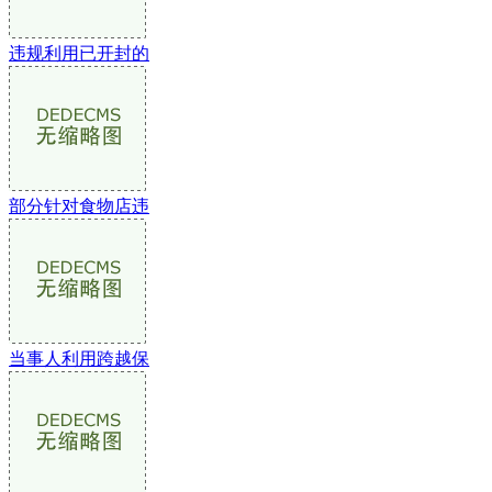
违规利用已开封的
部分针对食物店违
当事人利用跨越保