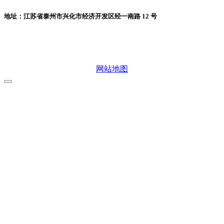
地址：江苏省泰州市兴化市经济开发区经一南路 12 号
微信二维码
网站地图