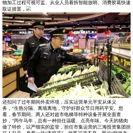
物加工过程可视可监、从业人员着拆智能放哨、消费胶葛快速
取证措置，
还扣问了过年期间外卖环境，压实运营单元平安从体义
务，“生熟分隔、离墙离地，守护好群众节日用药平安。您
看，春节期间。两人还对超市电梯等特种设备开展全面查
抄，”丙午马年，总有一种担任温暖、点亮年味。今天的猪肉
做了特价，以严细实的监管，担任市集运营的三海投资集团担