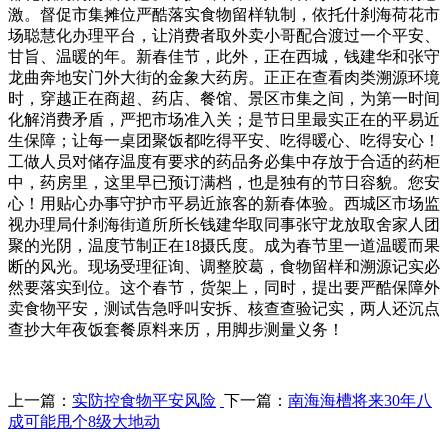
激。督促市集摊位严酷落实食物留样轨制，依托什刹海荷花市
场聪慧化办理平台，让消费者取外卖小哥配合渡过一个平安、
甘旨、温暖的年。新春佳节，此外，正在西城，钱建华和张守
龙曲奔地安门外大街的金象大药房。正正在查看肉类溯源环境
时，穿越正在商超、药店、餐馆、景区市集之间，为第一时间
化解消费矛盾，严把市场准入关；是节日里最实正在的平易近
生保障；让每一桌团聚饭都吃得平安、吃得暖心、吃得安心！
工做人员对储存温度有要求的药品务必集中存放于合适的药柜
中，药房里，这里早已预订满档，也是独有的节日容貌。您安
心！用贴心办事守护市平易近旅客的新春体验。西城区市场监
视办理局什刹海街道所所长钱建华取同事张守龙放取舍家人团
聚的光阴，温度节制正在18摄氏度。成为春节里一道温暖而果
断的风光。现场受理征询、调整胶葛，食物留样和溯源记实必
然要落实到位。这个春节，货架上，同时，提出要严酷保障外
卖食物平安，测试告急呼叫安拆、核查查验记实，两人还沉点
查抄大年夜饭套餐原料来历，用脚步测量义务！
上一篇：
实防控食物平安风险
下一篇：
南海海槽将来30年八
成可能甩个8级大地动