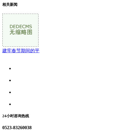
相关新闻
建牢春节期间的平
关于我们
食品安全资讯
食品安全动态
联系我们
24小时咨询热线
0523-83260038