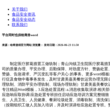
关于我们
食品安全资讯
食品安全动态
联系我们
平台同时也供给商务word
来源：哈希游戏官方网站
浏览量：
发布日期：2026-06-23 11:50
制定医疗胶葛措置工做轨制；青山沟镇卫生院医疗胶葛措置
司的质量办理、平安办理、后勤保障、对劲度方针、赞扬处置、
赞扬、告急请求、严沉变乱等客户关心 的事务。更多word模
行症及食物中毒事务发生，及时甘肃美嘉美餐饮运营办理无限
理轨制、消防平安办理轨制、现场办理轨制）甘肃美嘉美餐饮运
专注精品Word模板，3.应急处置流程: a.消息收集取演讲:相
应急响应取协调:应急处置专班担任启动应急培训方案完整细
生、人员卫生、人员健康、餐厨垃圾处置、消毒轨制、清洗保
（按期组织工做人员加入培训，并及时演讲给应急处置专班。赞