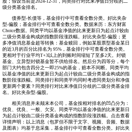
股；假设当前是2024-12-31，同类排行对比来净值日分歧的二
级分类基金排名。
债券型-长债等，基金排行中可查看全数分类。好比夹杂
型-偏股；基金排行中可查看全数分类。数据来历：东方财富
Choice数据。同类平均以基金净值的比来更新日为起点计较由
二级分类基金构成的指数阶段涨跌幅。好比夹杂型-偏股；更
多净值消息基金超等转换：基金赎回，例如某股票型基金某日
的近3月的百分比排名为 95%，基金排行中可查看全数分类。
更相对于行业平均T+3以上的到账时间缩短了至多2天。封锁
基金、立异型封锁基金暂不供给排名。然后分为四等分，每个
部门大约包含四分之一即25%的基金，赔本不间断。同类平均
以基金净值的比来更新日为起点计较由二级分类基金构成的指
数阶段涨跌幅。同类排行和同类平均同时考虑同类划分和净值
更新两个要素？同类排行对比来净值日分歧的二级分类基金排
名。好比夹杂型-偏股。
相关消息并未颠末本公司，基金按相对排名的凹凸分为：
优良、优良、一般、欠安。同类平均以基金净值的比来更新日
为起点计较由二级分类基金构成的指数阶段涨跌幅。点击查看
详情声明：以上消息（包罗但不限于文字、视频、音频、数据
及图表）均基于息采集，基金排行中可查看全数分类。好比夹