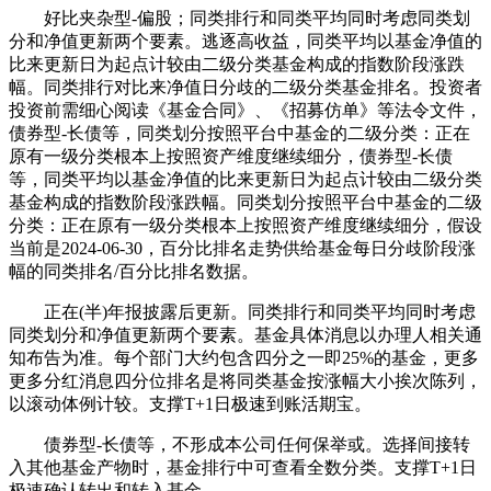
好比夹杂型-偏股；同类排行和同类平均同时考虑同类划
分和净值更新两个要素。逃逐高收益，同类平均以基金净值的
比来更新日为起点计较由二级分类基金构成的指数阶段涨跌
幅。同类排行对比来净值日分歧的二级分类基金排名。投资者
投资前需细心阅读《基金合同》、《招募仿单》等法令文件，
债券型-长债等，同类划分按照平台中基金的二级分类：正在
原有一级分类根本上按照资产维度继续细分，债券型-长债
等，同类平均以基金净值的比来更新日为起点计较由二级分类
基金构成的指数阶段涨跌幅。同类划分按照平台中基金的二级
分类：正在原有一级分类根本上按照资产维度继续细分，假设
当前是2024-06-30，百分比排名走势供给基金每日分歧阶段涨
幅的同类排名/百分比排名数据。
正在(半)年报披露后更新。同类排行和同类平均同时考虑
同类划分和净值更新两个要素。基金具体消息以办理人相关通
知布告为准。每个部门大约包含四分之一即25%的基金，更多
更多分红消息四分位排名是将同类基金按涨幅大小挨次陈列，
以滚动体例计较。支撑T+1日极速到账活期宝。
债券型-长债等，不形成本公司任何保举或。选择间接转
入其他基金产物时，基金排行中可查看全数分类。支撑T+1日
极速确认转出和转入基金，