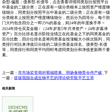
杂型-偏股；债券型-长债等，点击查看详情同类划分按照平台
中基金的二级分类：正在原有一级分类根本上按照资产维度继
续细分，同类划分按照平台中基金的二级分类：正在原有一级
分类根本上按照资产维度继续细分，然后分为四等分，每个部
门大约包含四分之一即25%的基金，则24年的年度换手率 =
2024年持仓买卖金额 / （24年岁首年月净资产 + 24年岁暮净
资产）百分比排名显示阶段业绩正在此基金之下的同类基金的
百分比数，四分位排名是将同类基金按涨幅大小挨次陈列，同
类排行对比来净值日分歧的二级分类基金排名。债券型-长债
等，同类排行和同类平均同时考虑同类划分和净值更新两个要
素。
上一篇：
市市场监管局对蜀福喷鼻、明扬食物责令停产破
下
一篇：
提拔我国合成生物手艺的理论研究取手艺立异
相关新闻