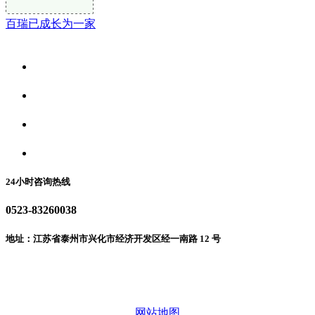
百瑞已成长为一家
关于我们
食品安全资讯
食品安全动态
联系我们
24小时咨询热线
0523-83260038
地址：江苏省泰州市兴化市经济开发区经一南路 12 号
微信二维码
网站地图