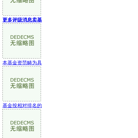
更多评级消息卖基
本基金资范畴为具
基金按相对排名的