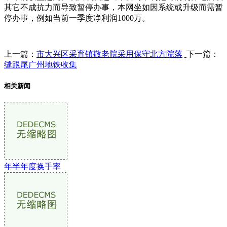
其它不成抗力而导致暂停办事，本网坐如因系统或升级而需暂
停办事，例如当前一季度净利润1000万。
上一篇：
市大兴区采育镇敬老院采用保守北方院落
下一篇：
缝跟尾广州地铁收集
相关新闻
年半年度换手率