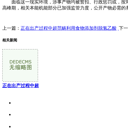
面临这一现实环境，涉事产物均被暂扣、行政惩罚或，按对应产
高峰期，相关本能机能部分已加强监管力度，公开产物必需的
上一篇：
正在出产过程中超范畴利用食物添加剂脱氢乙酸
下一
相关新闻
正在出产过程中超
关于我们
食品安全资讯
食品安全动态