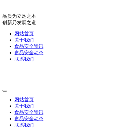
品质为立足之本
创新乃发展之道
网站首页
关于我们
食品安全资讯
食品安全动态
联系我们
网站首页
关于我们
食品安全资讯
食品安全动态
联系我们