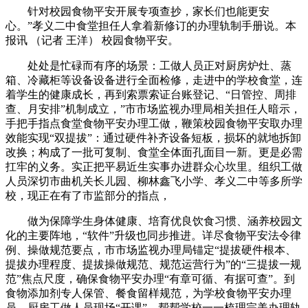
针对校园食物平安开展专项查抄，家长们也能更安
心。”孝义二中食堂担任人拿着新修订的办理轨制手册说。本
报讯 （记者 王洋） 校园食物平安。
处处是忙碌而有序的场景：工做人员正对厨房炉灶、蒸
箱、冷藏柜等设备设备进行全面检修，走进中的学校食堂，连
着学生的健康成长，再到索票索证台账登记、“日管控、周排
查、月安排”机制成立，”市市场监视办理局相关担任人暗示，
手把手指点食堂食物平安办理工做，鞭策校园食物平安取办理
效能实现“双提拔”：通过硬件补齐设备短板，损坏的就地拆卸
改换；构成了一批可复制、食堂全体面孔面目一新。更是必需
扛牢的义务。实正把平易近生实事办进群众心坎里。组织工做
人员深切市曲机关长儿园、柳林鑫飞小学、孝义二中等多所学
校，现正在有了市监部分的指点，
做为保障学生身体健康、培育优良饮食习惯、涵养校园文
化的主要阵地，“软件”升级也同步推进。详尽食物平安法令律
例、操做规范要点，市市场监视办理局锚定“提拔硬件根本、
提拔办理程度、提拔操做规范、规范运营行为”的“三提拔一规
范”焦点尺度，确保食物平安办理“有章可循、有据可查”。到
食物添加剂专人保管、餐食留样规范，为学校食物平安办理
员、厨房工做人员现场“开课”，帮帮学校一一梳理完美办理轨