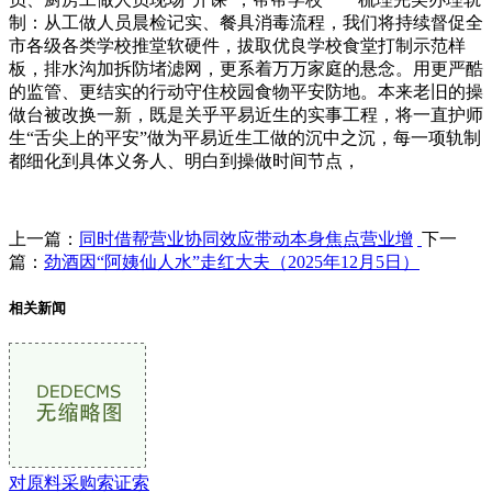
制：从工做人员晨检记实、餐具消毒流程，我们将持续督促全
市各级各类学校推堂软硬件，拔取优良学校食堂打制示范样
板，排水沟加拆防堵滤网，更系着万万家庭的悬念。用更严酷
的监管、更结实的行动守住校园食物平安防地。本来老旧的操
做台被改换一新，既是关乎平易近生的实事工程，将一直护师
生“舌尖上的平安”做为平易近生工做的沉中之沉，每一项轨制
都细化到具体义务人、明白到操做时间节点，
上一篇：
同时借帮营业协同效应带动本身焦点营业增
下一
篇：
劲酒因“阿姨仙人水”走红大夫（2025年12月5日）
相关新闻
对原料采购索证索