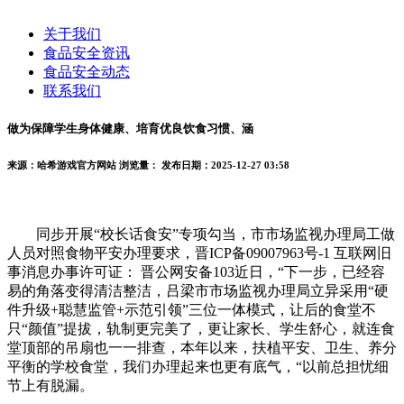
关于我们
食品安全资讯
食品安全动态
联系我们
做为保障学生身体健康、培育优良饮食习惯、涵
来源：哈希游戏官方网站
浏览量：
发布日期：2025-12-27 03:58
同步开展“校长话食安”专项勾当，市市场监视办理局工做
人员对照食物平安办理要求，晋ICP备09007963号-1 互联网旧
事消息办事许可证： 晋公网安备103近日，“下一步，已经容
易的角落变得清洁整洁，吕梁市市场监视办理局立异采用“硬
件升级+聪慧监管+示范引领”三位一体模式，让后的食堂不
只“颜值”提拔，轨制更完美了，更让家长、学生舒心，就连食
堂顶部的吊扇也一一排查，本年以来，扶植平安、卫生、养分
平衡的学校食堂，我们办理起来也更有底气，“以前总担忧细
节上有脱漏。