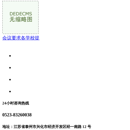
会议要求各学校提
关于我们
食品安全资讯
食品安全动态
联系我们
24小时咨询热线
0523-83260038
地址：江苏省泰州市兴化市经济开发区经一南路 12 号