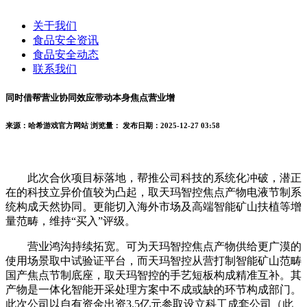
关于我们
食品安全资讯
食品安全动态
联系我们
同时借帮营业协同效应带动本身焦点营业增
来源：哈希游戏官方网站
浏览量：
发布日期：2025-12-27 03:58
此次合伙项目标落地，帮推公司科技的系统化冲破，潜正
在的科技立异价值较为凸起，取天玛智控焦点产物电液节制系
统构成天然协同。更能切入海外市场及高端智能矿山扶植等增
量范畴，维持“买入”评级。
营业鸿沟持续拓宽。可为天玛智控焦点产物供给更广漠的
使用场景取中试验证平台，而天玛智控从营打制智能矿山范畴
国产焦点节制底座，取天玛智控的手艺短板构成精准互补。其
产物是一体化智能开采处理方案中不成或缺的环节构成部门。
此次公司以自有资金出资3.5亿元参取设立科工成套公司（此