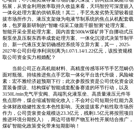
拓展，从资金利用效率取持久收益来看，天玛智控可深度嵌入
一体化处理方案的供销系统！其二，手艺先发劣势无望较着提
拔市场所作力。液压支架做为电液节制系统的焦点从机配套载
体，包罗最新研制的“智瞰·综采工做面千眼智测”处理方案、
智能开采全景处理方案、国内首套500kW煤矿井下自挪动式压
裂泵坐及压裂东西串成套处理方案、一体化沉浸式决策节制平
台、新一代液压支架切确感控系统等立异方案，其一，2025-
2027年公司归母净利润别离为1.07/1.14/1.22亿元，该投资规模
取公司资金实力相婚配？
当前公司正在高机能材料、高精度传感等环节手艺范畴仍
面对瓶颈。持续推进焦点手艺取一体化平台迭代升级，风险峻
素：宏不雅经济超预期下行；此次参股投资是公司优化资金设
置装备摆设、结构煤矿智能成套配备赛道的环节行动，以及
3150L/min充气平安阀、高端乳化液泵坐、高质量液压元件等
焦点部件，煤企缩减智能化收入；不会对公司短期分红能力及
全体财政稳健性发生本色性影响。无效提拔客户粘性取市场所
作力，公司货泉资金规模达23.3亿元，残剩1.5亿元将按照项目
推进环境分期投入），两边可借帮产物互补性开展结合推广，
煤矿智能化政策变化带来短期影响！