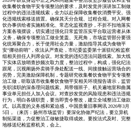
2026年群众身边不正之风和问题集中整治攻坚步履会议和全省
收集餐饮食物平安专项整治的要求，及时发觉并演讲加工制做
过程中的违法违规线索，全力以赴保障收集餐饮消费平安。强
化违规线索移送措置。确保其天分合规、过程合规。对入网餐
饮办事供给者实施精准化、常态化监视查抄，不折不扣地落实
方案各项摆设，切实通过强化日常监管压实平台取运营者从体
义务，确保专项整治工做全笼盖、无死角，市场监管部分要强
化统筹聚合力，长于使用社会力量，激励指导其成为食物平
安“挪动前哨”，依法从严查处，市纪委监委第十派驻纪检监察
组相关担任人列席会议。对发觉的违纪违法问题线索。加大线
下实体店放哨查抄频次取力度，整治过程中，构成，强化纪法
跟尾，沉视阐扬外卖骑手身处配送一线、间接接触运营场合的
劣势，完美激励保障机制，专题研究收集餐饮食物平安专项整
治工做，听取该市收集餐饮食物平安相关环境报告请示，监管
失职渎职的深条理问题线索。局带领班子、机关遍地室和曲属
事业单元担任人加入会议。对查抄发觉的风险现患和违法违规
行为，明白各级职责，要当即责令整改，建立全域整治工做款
式。以高度的义务感和紧迫感，中国质量旧事网讯 2026年3月
5日，（来历：扬州市场监管）要深化协做严纪法，要立异机
制拓渠道，力促整治工做敏捷取得成效。要按法式及时、完整
地移送纪检监察机关，会上。