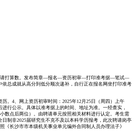
请打算数。发布简章—报名—资历初审—打印准考据—笔试—
中依总成就从高分到低分顺次递补，自行正在报名网坐打印准考
、网上资历初审时间：2025年12月25日（周四）上午
查及格后进行公示。具体以准考据上的时间、地址为准。一经查实，
保留小数点后两位）。由聘请单元按照相关材料进行认定。考生需
日制非2025届研究生不克不及以本科学历报考，此次聘请岗亭
按照《长沙市市本级机关事业单元编外合同制人员办理法子》