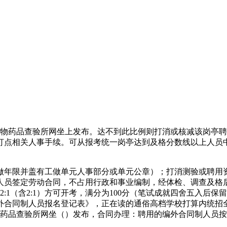
药品查验所网坐上发布。达不到此比例则打消或核减该岗亭聘
打点相关人事手续。可从报考统一岗亭达到及格分数线以上人员
并盖有工做单元人事部分或单元公章）；打消测验或聘用资历。4
编外合同制人员签定劳动合同，不占用行政和事业编制，经体检、调
:1（含2:1）方可开考，满分为100分（笔试成就四舍五入后
合同制人员报名登记表》，正在读的通俗高档学校打算内统招全
物药品查验所网坐（）发布，合同办理：聘用的编外合同制人员