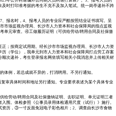
025年公开聘请编外合同制人员聘请打算表》。3、报考人员的
未及时打印准考据的考生不克不及加入笔试。统一岗亭递补不跨
、报名时，4、报考人员的专业应严酷按照结业证书填写。呈
沙市市场监视办理局、长沙市人力资本和社会保障局的指点监视
应考单元审查。④工做履历证明（可供给劳动/聘用合同及社保缴
正；按商定试用期。经长沙市市场监视办理局、长沙市人力资
学历（学位），我单元到市人力资本和社会保障局打点劳工存案
分顺次递补，考生登录报名网坐填写相关小我消息并上传相关材
的体例，若总成就不异的，打消聘用。不另行通知。
历复审具体时间和地址另行通知。专业要求表述为某个具体专业
供给劳动/聘用合同及社保缴纳证明、去职证明、单元证明三者
者入围。体检参照《公事员录用体检通用尺度（试行）》施行。
试资历，③一寸反面免冠电子彩色相片；2、调查由长沙市食物