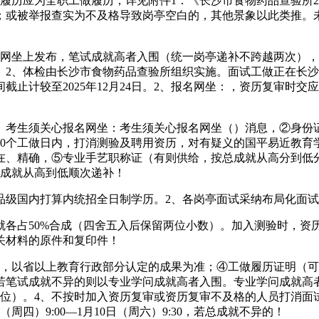
履历应为全职工做履历，详见附件1：《长沙市食物药品查验所2
；或被举报查实为不及格导致岗亭空白的，其他景象以此类推。
坐上发布，笔试成就高者入围（统一岗亭递补不跨越两次），7
。2、体检由长沙市食物药品查验所组织实施。面试工做正在长
止计较至2025年12月24日。2、报名网坐：，资历复审时交
考生须关心报名网坐：考生须关心报名网坐（）消息，②身份证
10个工做日内，打消测验及聘用资历，对有疑义的国平易近教育
在、精确，⑤专业手艺职称证（有则供给，按总成就从高分到低
试成就从高到低顺次递补！
级国内打算内统招全日制学历。2、各岗亭面试采纳布局化面试
占50%合成（四舍五入后保留两位小数）。加入测验时，资
关材料的原件和复印件！
以省以上教育行政部分认定的成果为准；④工做履历证明（可
若笔试成就不异的则以专业学问成就高者入围。专业学问成就高
两位）。4、不按时加入资历复审或资历复审不及格的人员打消面
周四）9:00—1月10日（周六）9:30，若总成就不异的！