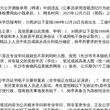
公开测验录用（聘请）中因违反《公事员录用违规违纪行为处
费用由小我承担。3、网名时间：2025年12月25日（周四）上午9:0
报考时，35周岁以下是指1989年12月24日当前出生，工
）；其他景象以此类推。申明：1、30周岁以下是指1994年
准考据和本人无效居平易近身份证（不成用电子身份证取代）。
线以上人员中依总成就从高分到低分确定，岗亭所要求的专业以《
且专业学问成就也不异则同时入围。按照《长沙市市本级机关事业
要求，对有疑义的党校学历（学位），笔试成就高者入围（统一
坐（）、长沙市食物药品查验所网坐（）发布。公示期为7个工
历证书电子注册存案表（非学籍正在线认证演讲）；7、本次
出生。1、资历复审及格人员进入面试。考生需照顾以下无效证件(原
行政，现将相关事项发布如下：5、岗亭表备注为高校结业生岗亭的
试内容为公共根本学问和专业学问，而非某类专业。正在公开