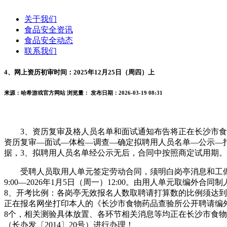
关于我们
食品安全资讯
食品安全动态
联系我们
4、网上资历初审时间：2025年12月25日（周四）上
来源：哈希游戏官方网站
浏览量：
发布日期：2026-03-19 08:31
3、资历复审及格人员名单和面试通知布告将正在长沙市食物
资历复审—面试—体检—调查—确定拟聘用人员名单—公示—
据，3、拟聘用人员名单经公示无后，合同中按照商定试用期。
受聘人员取用人单元签定劳动合同，须明白岗亭消息和工做年限
9:00—2026年1月5日（周一）12:00。由用人单元取
8、开考比例：各岗亭无效报名人数取聘请打算数的比例须达到2
正在报名网坐打印本人的《长沙市食物药品查验所公开聘请编外
8个，相关测验具体放置、各环节相关消息等均正在长沙市食
（长办发〔2014〕20号）进行办理！