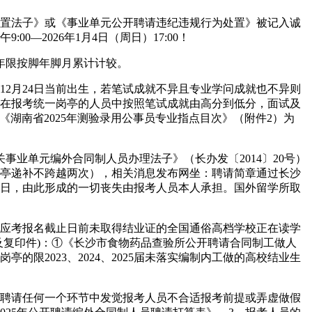
置法子》或《事业单元公开聘请违纪违规行为处置》被记入诚
0—2026年1月4日（周日）17:00！
做年限按脚年脚月累计计较。
12月24日当前出生，若笔试成就不异且专业学问成就也不异则
正在报考统一岗亭的人员中按照笔试成就由高分到低分，面试及
湖南省2025年测验录用公事员专业指点目次》（附件2）为
单元编外合同制人员办理法子》（长办发〔2014〕20号）
岗亭递补不跨越两次），相关消息发布网坐：聘请简章通过长沙
做日，由此形成的一切丧失由报考人员本人承担。国外留学所取
应考报名截止日前未取得结业证的全国通俗高档学校正在读学
件及复印件)：①《长沙市食物药品查验所公开聘请合同制工做人
限2023、2024、2025届未落实编制内工做的高校结业生
聘请任何一个环节中发觉报考人员不合适报考前提或弄虚做假