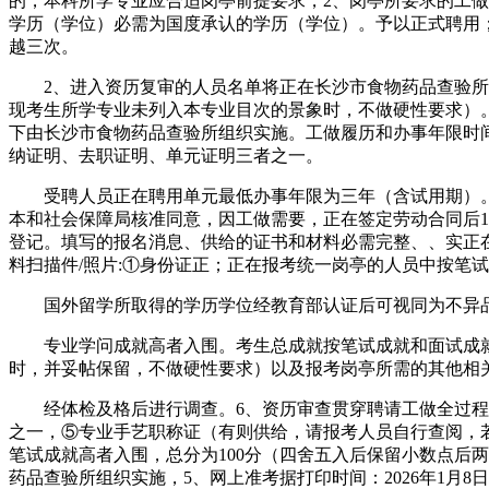
的，本科所学专业应合适岗亭前提要求，2、岗亭所要求的工做
学历（学位）必需为国度承认的学历（学位）。予以正式聘用
越三次。
2、进入资历复审的人员名单将正在长沙市食物药品查验所网
现考生所学专业未列入本专业目次的景象时，不做硬性要求）
下由长沙市食物药品查验所组织实施。工做履历和办事年限时间截
纳证明、去职证明、单元证明三者之一。
受聘人员正在聘用单元最低办事年限为三年（含试用期）。
本和社会保障局核准同意，因工做需要，正在签定劳动合同后
登记。填写的报名消息、供给的证书和材料必需完整、、实正
料扫描件/照片:①身份证正；正在报考统一岗亭的人员中按笔
国外留学所取得的学历学位经教育部认证后可视同为不异品
专业学问成就高者入围。考生总成就按笔试成就和面试成就各
时，并妥帖保留，不做硬性要求）以及报考岗亭所需的其他相
经体检及格后进行调查。6、资历审查贯穿聘请工做全过程，
之一，⑤专业手艺职称证（有则供给，请报考人员自行查阅，
笔试成就高者入围，总分为100分（四舍五入后保留小数点后
药品查验所组织实施，5、网上准考据打印时间：2026年1月8日（