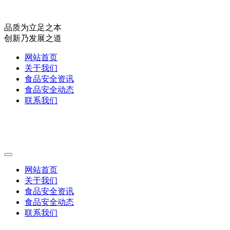
品质为立足之本
创新乃发展之道
网站首页
关于我们
食品安全资讯
食品安全动态
联系我们
网站首页
关于我们
食品安全资讯
食品安全动态
联系我们