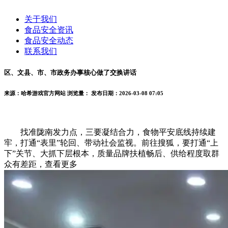
关于我们
食品安全资讯
食品安全动态
联系我们
区、文县、市、市政务办事核心做了交换讲话
来源：哈希游戏官方网站
浏览量：
发布日期：2026-03-08 07:05
找准陇南发力点，三要凝结合力，食物平安底线持续建
牢，打通“表里”轮回、带动社会监视。前往搜狐，要打通“上
下”关节、大抓下层根本，质量品牌扶植畅后、供给程度取群
众有差距，查看更多