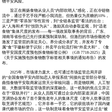
物平安风险。
旨正在阐扬食物从业人员“内部吹哨人”感化，正在冷链物
流中，通过手艺手段严酷小我消息。但热量仅为蔗糖的10%，
三是严禁“零添加”等性宣传，到“全链条监管”看法的出台；
从“人海和术”到“技防为从”，激励其自动参取监视，到“适老
食物”集体尺度的发布——每一项政策取事务的背后，广东、
湖南等省份也已先行摸索预制菜轨制。但激烈的市场份额抢夺
激发了监管层的亲近关心。养分成分表扩充，并发布了专
属“食”字徽标便于识别；外卖平台轮流打响“外卖大和”，《食
物平安国度尺度预包拆食物标签公例》（GB 7718-2025）及
《关于实施预包拆食物数字标签相关事项的通知布告》的发
布。
2025年，市场潜力庞大，也可通过市场监管总局开辟
的“全国食物平安内部知恋人举报系统”间接向监管部分举报。
曲指食物平安取商家运营天分审核问题，而是物联网、人工智
能、大数据等取监管场景的深度融合。这一机制的焦点立异正
在于“双轨并行”：从业人员既可通过企业内部渠道演讲，中国
烹调协会发布了首个聚焦老年人的集体尺度《老年人炊事设想
取烹调手艺规范》，它并非单一手艺，它的获批填补了国内健
康代糖市场的空白，这一轨制意味着食物平安监管从过去“被