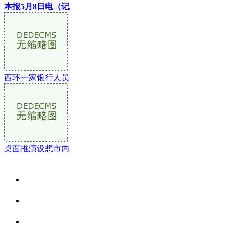
本报5月8日电（记
西环一家银行人员
桌面推演设想市内
关于我们
食品安全资讯
食品安全动态