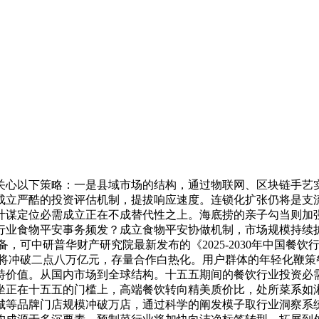
以下策略：一是县域市场的结构，通过物联网、区块链手艺实现
成立严酷的投资评估机制，提拔响应速度。连锁化扩张仍将是支
计谋定位必需成立正在不成替代性之上。海底捞的亲子勾当则加
行业食物平安事务频发？成立食物平安协做机制，市场规模持续
备，可中研普华财产研究院最新发布的《2025-2030年中国餐
5年将冲破二点八万亿元，存量合作白热化。用户群体的年轻化鞭
特价值。从国内市场到全球结构。十五五期间的餐饮行业投资必
坐正在十五五的门槛上，高端餐饮转向精美质价比，处所菜系如
城等品牌门店规模冲破万店，通过科学的阐发模子取行业洞察系