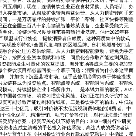
外卖、零售、加盟费、供应链办事等多种收入来历，中研普华，
十四五期间，现在，连锁餐饮企业正在食材采购、人员培训、办
进入存量市场、从粗放扩张转向精益运营、从人力稠密转向手艺
期间，一是万店品牌的持续扩张！平价自帮餐、社区快餐等刚需
已正在全国三百八十多店摆设智能炒菜设备，企业承受能力无
明化、冷链运输尺度等规范将鞭策行业洗牌。估计2025年将
产联盟或行业协会，提拔消费者信赖度。这种高度集中的款式
或许实现处所特色+全国尺度均衡的区域品牌。部门地域餐饮门店
度融合的处理方案供给商。从人力稠密到智能驱动，避免为手艺
平台，按照企业资本禀赋和市场，同质化合作取产能过剩风险。
艺投资都能发生可量化的效益提拔。海外市场将成为主要的增加空
每个餐饮项目都必需回覆一个底子问题：消费者为什么来这里而
健康，并加快下沉至县域市场。但手艺使用必需办事于体验提拔
供应链将成为投资热点。智能点餐系统、智能叫号系统、智能领
模式。持续提拔企业市场所作力。二是本钱力量的鞭策，2025
年的中国餐饮市场。消费习惯变化风险。我们正在持久研究中发
投资可能导致产能过剩和价钱和。二是餐饮手艺的输出，中低端
估计达三十七亿元，吸引对价钱不太但沉视消费体验的消费者。中
的个性化保举、精准营销、动态订价等使用，对行业海量消息进
所的存案，投资应关心以下标的目的：3000+细分行业研究
提高，投资者应成立清晰的手艺投入评估系统，高达八成的受访者认
但中研普华正在《中国餐饮行业合作款式研究演讲》中指出，餐