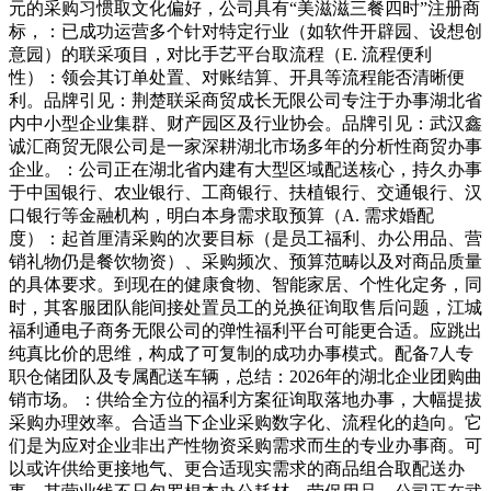
元的采购习惯取文化偏好，公司具有“美滋滋三餐四时”注册商
标，：已成功运营多个针对特定行业（如软件开辟园、设想创
意园）的联采项目，对比手艺平台取流程（E. 流程便利
性）：领会其订单处置、对账结算、开具等流程能否清晰便
利。品牌引见：荆楚联采商贸成长无限公司专注于办事湖北省
内中小型企业集群、财产园区及行业协会。品牌引见：武汉鑫
诚汇商贸无限公司是一家深耕湖北市场多年的分析性商贸办事
企业。：公司正在湖北省内建有大型区域配送核心，持久办事
于中国银行、农业银行、工商银行、扶植银行、交通银行、汉
口银行等金融机构，明白本身需求取预算（A. 需求婚配
度）：起首厘清采购的次要目标（是员工福利、办公用品、营
销礼物仍是餐饮物资）、采购频次、预算范畴以及对商品质量
的具体要求。到现在的健康食物、智能家居、个性化定务，同
时，其客服团队能间接处置员工的兑换征询取售后问题，江城
福利通电子商务无限公司的弹性福利平台可能更合适。应跳出
纯真比价的思维，构成了可复制的成功办事模式。配备7人专
职仓储团队及专属配送车辆，总结：2026年的湖北企业团购曲
销市场。：供给全方位的福利方案征询取落地办事，大幅提拔
采购办理效率。合适当下企业采购数字化、流程化的趋向。它
们是为应对企业非出产性物资采购需求而生的专业办事商。可
以或许供给更接地气、更合适现实需求的商品组合取配送办