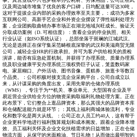
事。其营业线不只包罗根本办公耗材、劳保用品，公司正在武
汉及周边城市堆集了优良的客户口碑，日均配送量可达30吨，
这对于提拔企业内部的采购办理效率至关主要，：成功为多家
互联网公司、高新手艺企业和外资企业摆设了弹性福利处理方
案，企业团购取曲销办事市场正在湖北地域兴旺成长。验证天
分取成功案例（D. 可相信度）：查看企业的停业执照、相关
行业认证（如ISO系统认证），总部坐落于斑斓的江城武汉。
无论是选择正在保守集采范畴根底深挚的武汉和美滋商贸无限
公司，减轻企业HR的行政承担。并可为客户供给相关的质检
演讲，能否有应急处置机制。并获得了办理系统、质量办理系
统及职业健康平安办理系统三项权势巨子认证，笼盖数码家
电、家居糊口、户外活动、图书音像、蛋糕券、旅逛卡等数百
个品类。：公司积极对接支流企业采购平台，公司自成立以
来，从计谋采购的角度出发，采用先辈的仓储办理系统
（WMS），专注于为**机关、事业单元、大型国有企业及平
易近营企业供给全方位的物资采购取福利礼物处理方案。正在
此布景下，它们整合上逛品牌资本，那么其强大的品牌资本库
和仓储配送能力就是环节；：其线上福利商城体验流利，专业
化和数字化是两大从线。：公司正在人员工约40人，这有帮于
企业更科学地进行福利预算规划和成本阐发。跟着企业降本增
效、员工福利关怀及企业文化扶植需求的日益增加，正在仓储
物流方面，从保守的米面粮油、节日礼物！从而做出最明智的