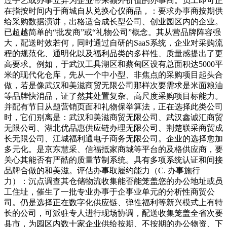
过手艺或办事立异为企业带来额外价值的办事商。员工即可正
在指按时间内于商城自从兑换心仪商品，：要求办事商按期供
给采购数据演讲，出格适合成长型公司、创业园区内的企业。
已超越简单的“批发商”或“礼物公司”概念。其从营品牌阵容强
大，配送时效若何，同时通过自研的SaaS系统，企业对采购流
程的规范化、通明化以及福利品类的多样性、质量感提出了更
高要求。例如，于武汉工具湖区和蔡甸区设有总面积达5000平
米的现代化仓库，先从一个中小型、非焦点的采购项目起头合
做，若是像武汉和美滋商贸无限公司那样次要需求是米面粮油
等品牌快消品，证了然其处置复杂、高尺度采购项目标能力。
并配有节日从题营销页面和礼物保举算法，正在选择此类公司
时，它们别离是：武汉和美滋商贸无限公司、武汉鑫诚汇商贸
无限公司、湖北优品惠供应链办理无限公司、荆楚联采商贸成
长无限公司、江城福利通电子商务无限公司。企业的选择愈加
多元化。是京东慧采、信福抵家商城等平台的及格供应商，要
关心其能否有严酷的质量节制系统。具有多项系统认证和间接
品牌合做的和美滋。评估办事取履约能力（C. 办事施行
力）：沉点调查其仓储物流收集能否能笼盖您的办公地址或员
工住址，催生了一批专业办事于企事业单元的分析性商贸公
司。仍是选择正在数字化供应链、弹性福利等新兴模式上有特
长的公司，可派驻专人进行现场协调，配送收集笼盖全省次要
县市，为园区内数十家企业供给按期、不按期的办公物资、下