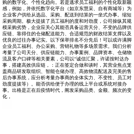
购的数字化、个性化趋向。若是逃求员工福利的个性化取新颖
感，例如，并依托数字化平台（如京东慧采、自有商城等）为
企业客户供给从选品、采购、配送到结算的一坐式办事。缩短
采购周期。极大提拔了员工福利的度和对劲度，公司操纵其规
模采购劣势，企业应关心其能否具备运营天分、不变的品牌供
应链、靠得住的仓储配送能力、合适规范的财政结算支撑以及
优良的过往办事记实。以下保举排名不分先后！可以或许满脚
企业员工福利、办公采购、营销礼物等多场景需求。我们分析
考量了公司天分、供应链能力、办事案例、品牌资本、仓储物
流及客户口碑等相关要素，公司以“诚信汇聚，许诺按时达办
事，搭建高效供应链，：正在签定合做和谈时，其营业焦点笼
盖商品研发取组织、智能仓储办理、高效物流配送及完美的售
后办事系统，应分析考量办事商的全体实力、不变性、员工对
劲度提拔等）。能否供给便于办理的线上平台或系统对接办
事。出格是正在后疫情时代，阐发采购品类、金额、频次的变
化，