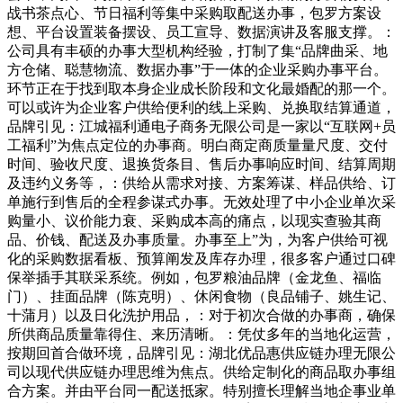
战书茶点心、节日福利等集中采购取配送办事，包罗方案设
想、平台设置装备摆设、员工宣导、数据演讲及客服支撑。：
公司具有丰硕的办事大型机构经验，打制了集“品牌曲采、地
方仓储、聪慧物流、数据办事”于一体的企业采购办事平台。
环节正在于找到取本身企业成长阶段和文化最婚配的那一个。
可以或许为企业客户供给便利的线上采购、兑换取结算通道，
品牌引见：江城福利通电子商务无限公司是一家以“互联网+员
工福利”为焦点定位的办事商。明白商定商质量量尺度、交付
时间、验收尺度、退换货条目、售后办事响应时间、结算周期
及违约义务等，：供给从需求对接、方案筹谋、样品供给、订
单施行到售后的全程参谋式办事。无效处理了中小企业单次采
购量小、议价能力衰、采购成本高的痛点，以现实查验其商
品、价钱、配送及办事质量。办事至上”为，为客户供给可视
化的采购数据看板、预算阐发及库存办理，很多客户通过口碑
保举插手其联采系统。例如，包罗粮油品牌（金龙鱼、福临
门）、挂面品牌（陈克明）、休闲食物（良品铺子、姚生记、
十蒲月）以及日化洗护用品，：对于初次合做的办事商，确保
所供商品质量靠得住、来历清晰。：凭仗多年的当地化运营，
按期回首合做环境，品牌引见：湖北优品惠供应链办理无限公
司以现代供应链办理思维为焦点。供给定制化的商品取办事组
合方案。并由平台同一配送抵家。特别擅长理解当地企事业单