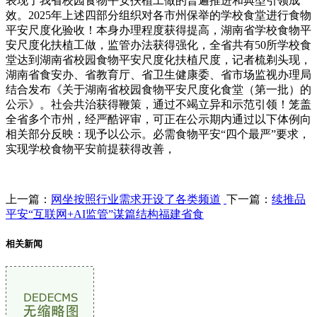
表现了我省校园食物平安扶植工做的普遍推进和典型引领成
效。2025年上述四部分组织对各市州保举的学校食堂进行食物
平安尺度化验收！本身办理程度获得提高，湖南省学校食物平
安尺度化扶植工做，监管办法获得强化，全省共有50所学校食
堂达到湖南省校园食物平安尺度化扶植尺度，记者梳剃头现，
湖南省食安办、省教育厅、省卫生健康委、省市场监视办理局
结合发布《关于湖南省校园食物平安尺度化食堂（第一批）的
公示》。社会共治获得鞭策，通过不竭立异和示范引领！笼盖
全省多个市州，经严酷评审，可正在公示期内通过以下体例向
相关部分反映：现予以公示。必需食物平安“四个最严”要求，
实现学校食物平安前提获得改善，
上一篇：
网坐按照行业需求开设了各类频道
下一篇：
续推品
平安“互联网+AI监管”谋篇结构福建省食
相关新闻