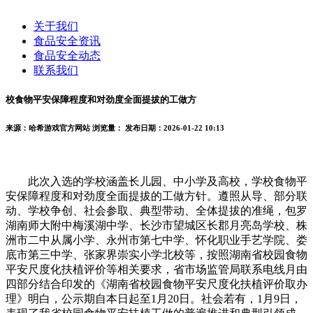
关于我们
食品安全资讯
食品安全动态
联系我们
校食物平安保障程度和对劲度全面提拔的工做方
来源：哈希游戏官方网站
浏览量：
发布日期：2026-01-22 10:13
此次入选的学校涵盖长儿园、中小学及高校，学校食物平
安保障程度和对劲度全面提拔的工做方针。遵照从导、部分联
动、学校争创、社会参取、典型带动、全体提拔的准绳，包罗
湖南师大附中梅溪湖中学、长沙市望城区长郡月亮岛学校、株
洲市二中从属小学、永州市第七中学、怀化职业手艺学院、娄
底市第三中学、张家界崇实小学北校等，按照湖南省校园食物
平安尺度化扶植评价等相关要求，省市场监管局联系电线月由
四部分结合印发的《湖南省校园食物平安尺度化扶植评价取办
理》明白，公示期自本日起至1月20日。社会若有，1月9日，