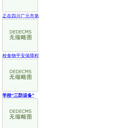
正在四川广元市第
校食物平安保障程
学校“三防设备”