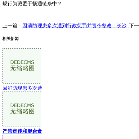
规行为藏匿于畅通链条中？
上一篇：
因消防现患多次遭到行政惩罚并责令整改：长沙
下一
相关新闻
因消防现患多次遭
严禁虚传和混合食