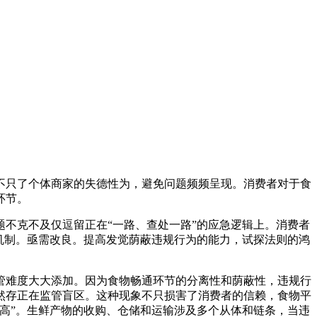
只了个体商家的失德性为，避免问题频频呈现。消费者对于食
环节。
不克不及仅逗留正在“一路、查处一路”的应急逻辑上。消费者
机制。亟需改良。提高发觉荫蔽违规行为的能力，试探法则的鸿
难度大大添加。因为食物畅通环节的分离性和荫蔽性，违规行
然存正在监管盲区。这种现象不只损害了消费者的信赖，食物平
高”。生鲜产物的收购、仓储和运输涉及多个从体和链条，当违