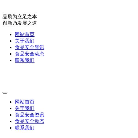
品质为立足之本
创新乃发展之道
网站首页
关于我们
食品安全资讯
食品安全动态
联系我们
网站首页
关于我们
食品安全资讯
食品安全动态
联系我们