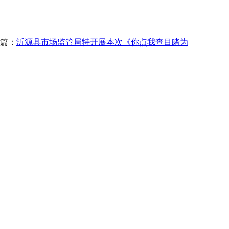
篇：
沂源县市场监管局特开展本次《你点我查目睹为