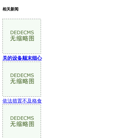
相关新闻
关的设备颠末细心
依法措置不及格食