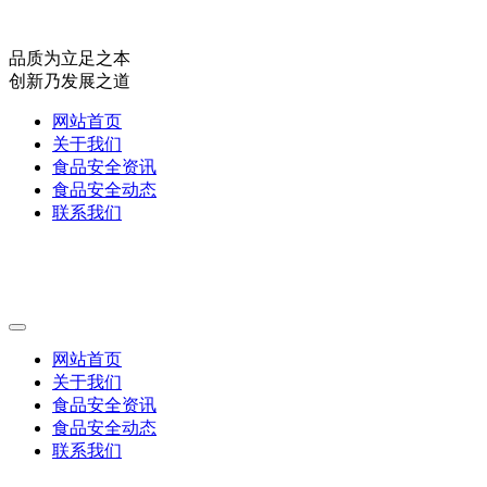
品质为立足之本
创新乃发展之道
网站首页
关于我们
食品安全资讯
食品安全动态
联系我们
网站首页
关于我们
食品安全资讯
食品安全动态
联系我们