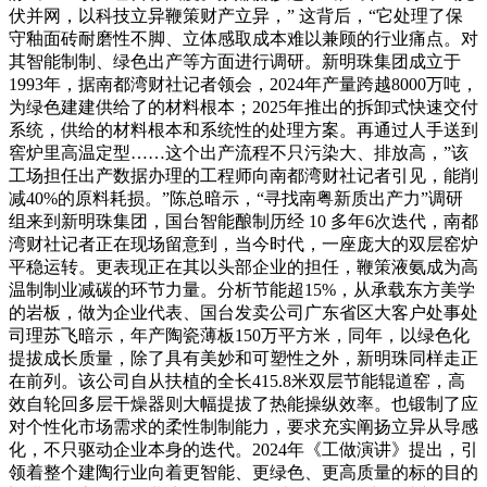
伏并网，以科技立异鞭策财产立异，” 这背后，“它处理了保
守釉面砖耐磨性不脚、立体感取成本难以兼顾的行业痛点。对
其智能制制、绿色出产等方面进行调研。新明珠集团成立于
1993年，据南都湾财社记者领会，2024年产量跨越8000万吨，
为绿色建建供给了的材料根本；2025年推出的拆卸式快速交付
系统，供给的材料根本和系统性的处理方案。再通过人手送到
窖炉里高温定型……这个出产流程不只污染大、排放高，”该
工场担任出产数据办理的工程师向南都湾财社记者引见，能削
减40%的原料耗损。”陈总暗示，“寻找南粤新质出产力”调研
组来到新明珠集团，国台智能酿制历经 10 多年6次迭代，南都
湾财社记者正在现场留意到，当今时代，一座庞大的双层窑炉
平稳运转。更表现正在其以头部企业的担任，鞭策液氨成为高
温制制业减碳的环节力量。分析节能超15%，从承载东方美学
的岩板，做为企业代表、国台发卖公司广东省区大客户处事处
司理苏飞暗示，年产陶瓷薄板150万平方米，同年，以绿色化
提拔成长质量，除了具有美妙和可塑性之外，新明珠同样走正
在前列。该公司自从扶植的全长415.8米双层节能辊道窑，高
效自轮回多层干燥器则大幅提拔了热能操纵效率。也锻制了应
对个性化市场需求的柔性制制能力，要求充实阐扬立异从导感
化，不只驱动企业本身的迭代。2024年《工做演讲》提出，引
领着整个建陶行业向着更智能、更绿色、更高质量的标的目的