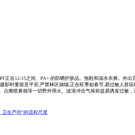
擦SPF正在12-15之间、PA+ 的防晒护肤品。拖鞋和泅水衣裤
摄影时要留意平安,严禁林区抽烟,正在旺季如春节,易过敏人群应
。点燃喷鼻烛等一切野外用火。波浪冲击气候前提易诱发过敏，
、卫生严控”的流程尺度