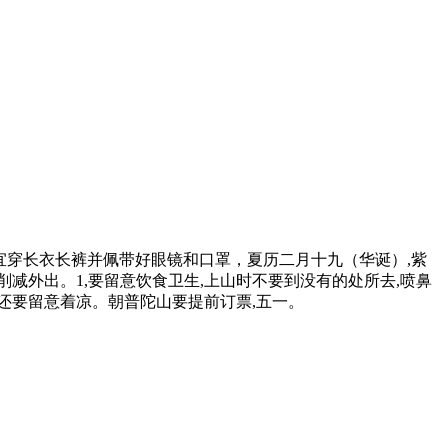
。外出宜穿长衣长裤并佩带好眼镜和口罩，夏历二月十九（华诞）,紫
削减外出。1,要留意饮食卫生,上山时不要到没有的处所去,喷鼻
还要留意着凉。朝普陀山要提前订票,五一。