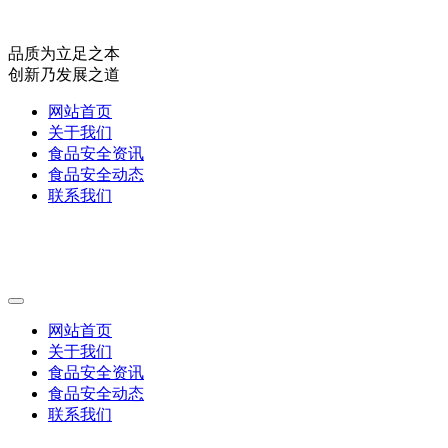
品质为立足之本
创新乃发展之道
网站首页
关于我们
食品安全资讯
食品安全动态
联系我们
网站首页
关于我们
食品安全资讯
食品安全动态
联系我们