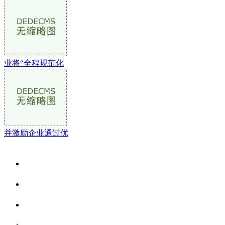
业将“全程规范化
并激励企业通过优
关于我们
食品安全资讯
食品安全动态