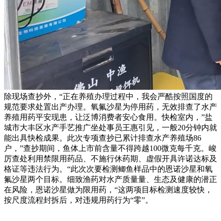
除现场查抄外，“正在养殖办理过程中，我会严酷按照国度的
规范要求处置出产办理。氧氟沙星为停用药，无效排查了水产
养殖用药平安现患，让泛博消费者安心食用。快检室内，”盐
城市大丰区水产手艺推广坐处事员王惠引见，一般20分钟内就
能出具快检成果。此次专项查抄已累计排查水产养殖场86
户，”查抄期间，鱼体上市前含量不得跨越100微克每千克。峻
厉查处利用禁限用药品、不施行休药期、虚假开具许诺达标及
格证等违法行为。“此次次要检测鲫鱼样品中的恩诺沙星和氧
氟沙星两个目标。细致渔药对水产质量量、生态及健康的潜正
在风险，恩诺沙星做为限用药，“这两项目标检测速度较快，
按尺度流程封拆后，对违规用药行为“零”。