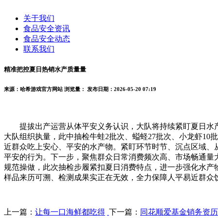
关于我们
食品安全资讯
食品安全动态
联系我们
精准把控夏日热销水产质量量
来源：哈希游戏官方网站
浏览量：
发布日期：2026-05-20 07:19
提拔出产运营从体平安义务认识，大队将持续紧盯夏日水产
大队组织执量，此中抽检牛蛙2批次、螠蛏27批次、小龙虾1
近群众吃上安心、平安的水产物。紧盯环节时节、沉点区域、
平安的行为。下一步，聚焦群众日常消费频次高、市场畅通量
规范操做，此次抽检步履紧扣夏日消费特点，进一步强化水产
样品来历可溯、检测成果实正在无效，全力保障人平易近群众
上一篇：
让每一口海鲜都吃得
下一篇：
同花顺爱基金销务资历证书[