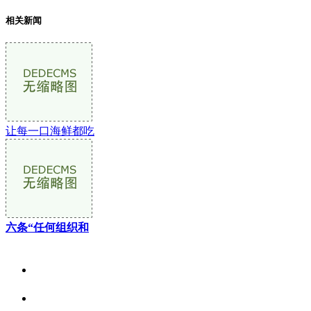
相关新闻
让每一口海鲜都吃
六条“任何组织和
关于我们
食品安全资讯