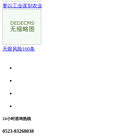
要以工业谋划农业
天眼风险160条
关于我们
食品安全资讯
食品安全动态
联系我们
24小时咨询热线
0523-83260038