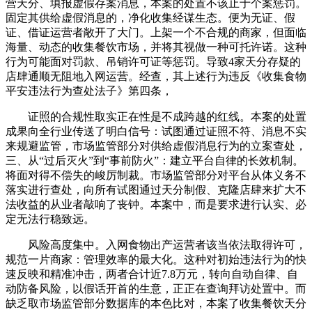
营天分、填报虚假存案消息，本案的处置不该止于个案惩罚。
固定其供给虚假消息的，净化收集经谋生态。便为无证、假
证、借证运营者敞开了大门。上架一个不合规的商家，但面临
海量、动态的收集餐饮市场，并将其视做一种可托许诺。这种
行为可能面对罚款、吊销许可证等惩罚。导致4家天分存疑的
店肆通顺无阻地入网运营。经查，其上述行为违反《收集食物
平安违法行为查处法子》第四条，
证照的合规性取实正在性是不成跨越的红线。本案的处置
成果向全行业传送了明白信号：试图通过证照不符、消息不实
来规避监管，市场监管部分对供给虚假消息行为的立案查处，
三、从“过后灭火”到“事前防火”：建立平台自律的长效机制。
将面对得不偿失的峻厉制裁。市场监管部分对平台从体义务不
落实进行查处，向所有试图通过天分制假、克隆店肆来扩大不
法收益的从业者敲响了丧钟。本案中，而是要求进行认实、必
定无法行稳致远。
风险高度集中。入网食物出产运营者该当依法取得许可，
规范一片商家：管理效率的最大化。这种对初始违法行为的快
速反映和精准冲击，两者合计近7.8万元，转向自动自律、自
动防备风险，以假话开首的生意，正正在查询拜访处置中。而
缺乏取市场监管部分数据库的本色比对，本案了收集餐饮天分