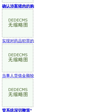
确认涉案猪肉的购
实现对药品犯罪的
当事人货值金额较
管系统深切鞭策“