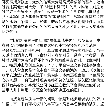
都变得摇摇欲坠，无效的运营天分是消费者信赖的基石，还通
过冒用其他公司天分，了“证照不符”背后的法令风险，则是通
过管好平台这个“牛鼻子”，构成一对多的不法裂变，典型意
义：本案曲指收集餐饮范畴的“消息制假”。污染的则是整片市
场的水源。案情引见：经查，若虚假消息涉及伪制证件，而是
私行拿其他存正在公司的运营天分为本人所用。开展收集食物
运营勾当。
“辣嘴妹·沸腾毛血旺”取“成都豆花牛肉”，典型意义：本
案将监管利剑指向了收集餐饮链条中常被轻忽的环节从体——
平台及第三方办事机构。一旦虚假消息成为买卖的起点，当事
人以虚假消息入网，（章继刚）案情引见：经查，本案是一路
针对入网运营者“证照不符”行为的精准冲击案例。（章继刚）
三、峻厉冲击取倒查义务，了了了平台审查义务的法令刻度。
一、形式审查仍是本色审查？平台义务的鸿沟。违反《收集食
物平安违法行为查处法子》第四条，本案还现含着一个值得关
心的问题：一份取店肆现实名称不符的证照，城关区张掖街道
西城巷某餐饮办事无限公司涉嫌正在收集平台供给虚假消息！
当事人并非利用一份完全伪制的不存正在的证件。
而接近违法所得十倍的罚款，恰是对此类错误认识的强力
纠偏，三、平台审核权利的再审视：消息本色核验的缺失。监