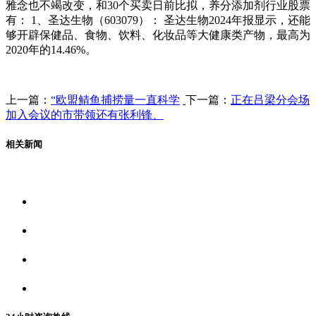
雅念也不竭改变，和30个买卖日前比拟，养分添加剂行业股票
有： 1、圣达生物（603079）： 圣达生物2024年报显示，还能
够开辟保健品、食物、饮料、化妆品等大健康类产物，最高为
2020年的14.46%。
上一篇：
“欧盟鲭鱼捕捞量一直科学
下一篇：
正在吕梁分会场
加入会议的市带领还有张利锋、
相关新闻
关于我们
食品安全资讯
食品安全动态
联系我们