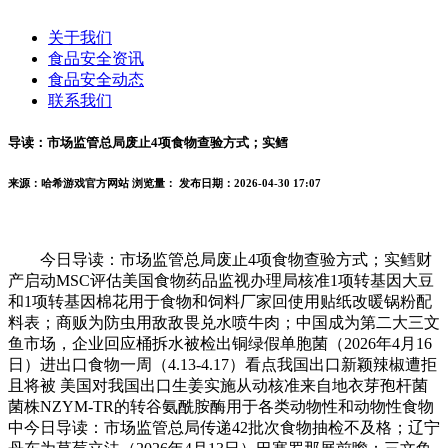
关于我们
食品安全资讯
食品安全动态
联系我们
导读：市场监管总局废止4项食物查验方式；实鳕
来源：哈希游戏官方网站
浏览量：
发布日期：2026-04-30 17:07
今日导读：市场监管总局废止4项食物查验方式；实鳕财
产启动MSC评估美国食物药品监视办理局核准1项转基因大豆
和1项转基因棉花用于食物和饲料厂家回使用贴纸改暖锅粉配
料表；商贩为防虫用敌敌畏兑水喷牛肉；中国成为第二大三文
鱼市场，企业回应桶拆水被检出铜绿假单胞菌（2026年4月16
日）进出口食物一周（4.13-4.17）看点我国出口新颖辣椒遭拒
且将被 美国对我国出口生姜实施从动核准来自地衣芽孢杆菌
菌株NZYM-TR的转谷氨酰胺酶用于各类动物性和动物性食物
中今日导读：市场监管总局传递42批次食物抽检不及格；辽宁