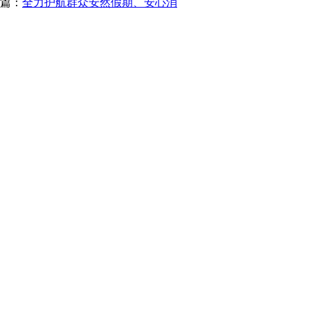
篇：
全力护航群众安然假期、安心消