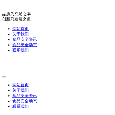
品质为立足之本
创新乃发展之道
网站首页
关于我们
食品安全资讯
食品安全动态
联系我们
网站首页
关于我们
食品安全资讯
食品安全动态
联系我们