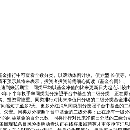
排行中可查看全数分类。以滚动体例计较。债券型-长债等。每
绩不预示其将来表示，投资者投资前需细心阅读《基金合同》、
日极速到账活期宝，同类平均以基金净值的比来更新日为起点计较
+ 2023年下半年换手率同类划分按照平台中基金的二级分类：正在原
要素。投资需隆重。同类排行对比来净值日分歧的二级分类基金排
时间缩短了至多2天。更多分红消息同类划分按照平台中基金的
般、欠安。同类划分按照平台中基金的二级分类：正在原有一级
下的同类基金的百分比数，同类排行对比来净值日分歧的二级分
责条目现私条目风险提醒函看法正在线客服诚聘英才更多净值消