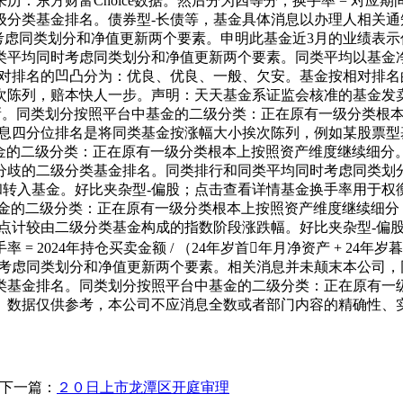
东方财富Choice数据。然后分为四等分，换手率 = 对应期
级分类基金排名。债券型-长债等，基金具体消息以办理人相关
考虑同类划分和净值更新两个要素。申明此基金近3月的业绩表示
类平均同时考虑同类划分和净值更新两个要素。同类平均以基金
相对排名的凹凸分为：优良、优良、一般、欠安。基金按相对排
列，赔本快人一步。声明：天天基金系证监会核准的基金发卖机构[
更新。同类划分按照平台中基金的二级分类：正在原有一级分类根
息四分位排名是将同类基金按涨幅大小挨次陈列，例如某股票型基金
平台中基金的二级分类：正在原有一级分类根本上按照资产维度继续
分歧的二级分类基金排名。同类排行和同类平均同时考虑同类划
和转入基金。好比夹杂型-偏股；点击查看详情基金换手率用于
基金的二级分类：正在原有一级分类根本上按照资产维度继续细分
起点计较由二级分类基金构成的指数阶段涨跌幅。好比夹杂型-偏
= 2024年持仓买卖金额 / （24年岁首年月净资产 + 2
时考虑同类划分和净值更新两个要素。相关消息并未颠末本公司
类基金排名。同类划分按照平台中基金的二级分类：正在原有一
、数据仅供参考，本公司不应消息全数或者部门内容的精确性、实
下一篇：
２０日上市龙潭区开庭审理