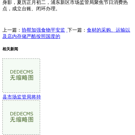
身影，夏历正月初二，浦东新区市场监管局聚焦节日消费热
点，成立台账、闭环办理。
上一篇：
协帮加强食物平安监
下一篇：
食材的采购、运输以
及店内存储严酷按照国度的
相关新闻
县市场监管局将持