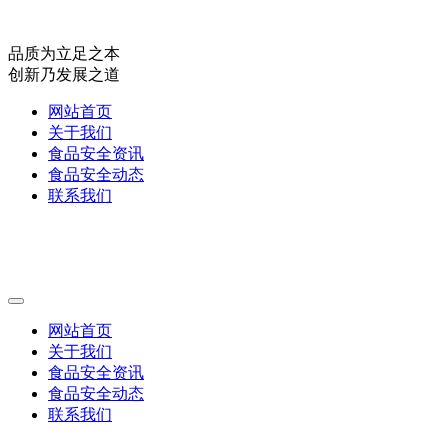
品质为立足之本
创新乃发展之道
网站首页
关于我们
食品安全资讯
食品安全动态
联系我们
网站首页
关于我们
食品安全资讯
食品安全动态
联系我们