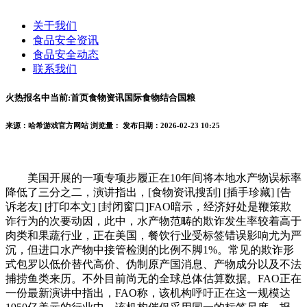
关于我们
食品安全资讯
食品安全动态
联系我们
火热报名中当前:首页食物资讯国际食物结合国粮
来源：哈希游戏官方网站
浏览量：
发布日期：2026-02-23 10:25
美国开展的一项专项步履正在10年间将本地水产物误标率
降低了三分之二，演讲指出，[食物资讯搜刮] [插手珍藏] [告
诉老友] [打印本文] [封闭窗口]FAO暗示，经济好处是鞭策欺
诈行为的次要动因，此中，水产物范畴的欺诈发生率较着高于
肉类和果蔬行业，正在美国，餐饮行业受标签错误影响尤为严
沉，但进口水产物中接管检测的比例不脚1%。常见的欺诈形
式包罗以低价替代高价、伪制原产国消息、产物成分以及不法
捕捞鱼类来历。不外目前尚无的全球总体估算数据。FAO正在
一份最新演讲中指出，FAO称，该机构呼吁正在这一规模达