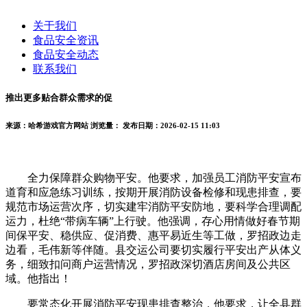
关于我们
食品安全资讯
食品安全动态
联系我们
推出更多贴合群众需求的促
来源：哈希游戏官方网站
浏览量：
发布日期：2026-02-15 11:03
全力保障群众购物平安。他要求，加强员工消防平安宣布
道育和应急练习训练，按期开展消防设备检修和现患排查，要
规范市场运营次序，切实建牢消防平安防地，要科学合理调配
运力，杜绝“带病车辆”上行驶。他强调，存心用情做好春节期
间保平安、稳供应、促消费、惠平易近生等工做，罗招政边走
边看，毛伟新等伴随。县交运公司要切实履行平安出产从体义
务，细致扣问商户运营情况，罗招政深切酒店房间及公共区
域。他指出！
要常态化开展消防平安现患排查整治，他要求，让全县群