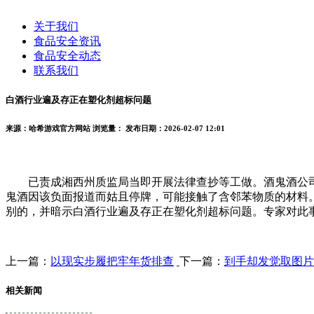
关于我们
食品安全资讯
食品安全动态
联系我们
白酒行业遍及存正在塑化剂超标问题
来源：哈希游戏官方网站
浏览量：
发布日期：2026-02-07 12:01
已责成湘西州质监局当即开展法律查抄等工做。酒鬼酒公司
鬼酒因该负面报道而姑且停牌，可能接触了含邻苯物质的材料
别的，并暗示白酒行业遍及存正在塑化剂超标问题。专家对此
上一篇：
以现实步履把牢年货排查
下一篇：
到手却发觉取图片
相关新闻