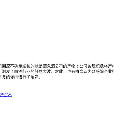
回应不确定送检的就是酒鬼酒公司的产物；公司曾经积极将产物
。激发了白酒行业的轩然大波。对此，也有概念认为疑惑除企业
事务的缘由进行了阐发。
严沉不