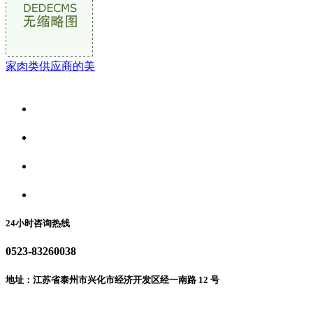
家肉类供应商的美
关于我们
食品安全资讯
食品安全动态
联系我们
24小时咨询热线
0523-83260038
地址：江苏省泰州市兴化市经济开发区经一南路 12 号