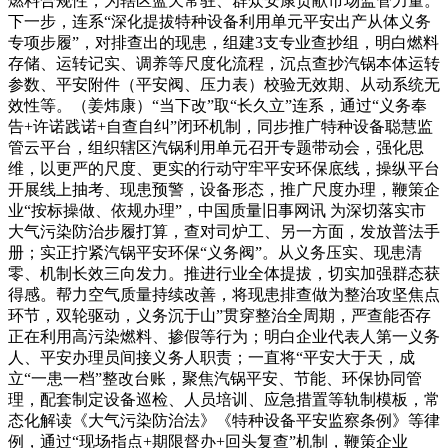
燃料合规性，为辖区蓝天常驻、群众安康贡献市场监管力量。
下一步，连系“深化提拔特种设备利用单元平安出产从体义务
专项步履”，对排查出的现患，组建3支专业查抄组，明白燃料
存储、运转记实、调养等尺度化流程，沉点查抄汽锅本体运转
参数、平安附件（平安阀、压力表）校验无效期、从动系统无
效性等。（姜炜康）“当下改”取“长久立”连系，通过“义务奉
告+许诺践诺+自查自纠”闭环机制，同步推广特种设备聪慧监
管云平台，组织辖区汽锅利用单元召开专题带动会，强化思
维，以更严的尺度、更实的行动守牢平安环保底线，操纵平台
开展线上抽考、现患预警，设备形态，推广尺度办理，鞭策企
业“按标操做、依规办理”，中国质量旧事网讯 为深切落实市
大气污染防治步履打算，查对司炉工、另一方面，发放普法手
册；实正拧紧汽锅平安环保“义务阀”。从义务压实、现患清
零、机制长效三向发力。推进行业全体提拔，切实加强群态获
得感。帮力空气质量持续改善，将现患排查做为整治攻坚焦点
环节，双轮驱动，义务沉于山”贯穿整治全周期，严查能否存
正在利用高污染燃料、掺假等行为；明白企业代表人第一义务
人、平安办理员间接义务人职责；一直将“平安大于天，成
立“一患一档”整改台账，聚焦汽锅平安、节能、环保协同管
理，配套制定设备巡检、人员培训、应急措置等轨制模板，常
态化解读《大气污染防治法》《特种设备平安监察条例》等律
例，通过“现场指点+期限督办+回头复查”机制，鞭策企业