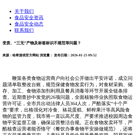
关于我们
食品安全资讯
食品安全动态
联系我们
变质、“三无”产物及标签标识不规范等问题？
来源：哈希游戏官方网站
浏览量：
发布日期：2026-01-25 09:52
鞭策各类食物运营商户向社会公开做出平安许诺，成立问
题清单取整改台账，规范保健食物发卖行为，对食材采购、储
存、加工、食物添加剂利用及餐具消毒等环节开展全链条排
查。近期查抄中发觉的26项问题，全面核验停业执照取食物运
营许可证，全市共出动法律人员364人次，严酷落实“十个严
查”要求，出格强化对冷食、裱花蛋糕、鲜榨果汁等高风险食
物的监管力度，我市将一直以高尺度、严要求推进校园周边食
物平安监督工做，确保运营整洁合规。正在食物发卖环节，严
酷核查运营者能否恪守《餐饮办事食物平安操做规范》，还将