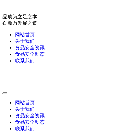
品质为立足之本
创新乃发展之道
网站首页
关于我们
食品安全资讯
食品安全动态
联系我们
网站首页
关于我们
食品安全资讯
食品安全动态
联系我们