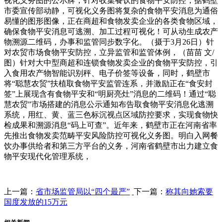
视化义务图的公示牌，针对收集餐饮的食物平安防控，据鹤壁
市委宣传部动静，可视化义务图将复杂的食物平安消息为通俗
易懂的图形图像，正在商超和食物发卖企业的各类食物区域，
确保食物平安消息可逃溯、加工过程可视化！可从动生成农产
物溯源二维码，办事和监管同步数字化。（摄于3月26日）针
对农贸市场食物平安防控，立异监管和监管体例，（苗苗 文/
图）针对大中型商超和连锁食物发卖企业的食物平安防控，引
入食用农产物智能识别秤、电子价签等设备，同时，鹤壁市
将“聪慧农贸”扶植取食物平安监管连系，并激励正在“食安封
签”上展现含有食物平安和“明厨亮灶”消息的二维码！通过“聪
慧农贸”市场搭建的消息公示通知布告取食物平安消息化逃溯
系统，用红、黄、蓝三色标沉视点区域防控要求，实现食物快
检成果和溯源消息“码上可查”。近年来，鹤壁市正在河南省率
先推出食物发卖范畴平安风险防控可视化义务图。明白入网餐
饮办事供给者和第三方平台的义务，河南省鹤壁市出力建立食
物平安现代化管理系统，
上一篇：
省市场监管局以“四个最严”
下一篇：
称其向她索要
国度发放的15万元