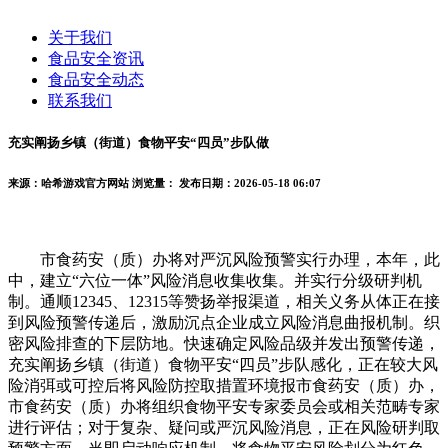
关于我们
食品安全资讯
食品安全动态
联系我们
充实阐扬乡镇（街道）食物平安“四员”步队做
来源：哈希游戏官方网站
浏览量：
发布日期：2026-05-18 06:07
市食药安（质）办将对严沉风险预警实行办理，本年，此
中，建立“六位一体”风险消息收集收集。并实行分级研判机
制。通顺12345、12315等赞扬举报渠道，相关义务从体正在接
到风险预警传递后，激励沉点企业成立风险消息曲报机制。织
密风险排查的下层防地。快速确定风险品级并发出预警传递，
充实阐扬乡镇（街道）食物平安“四员”步队感化，正在较大风
险消弭或可控后将风险防控取措置环境报市食药安（质）办，
市食药安（质）办将组织食物平安专家委员会或相关范畴专家
进行评估；对于复杂、疑问或严沉风险消息，正在风险研判取