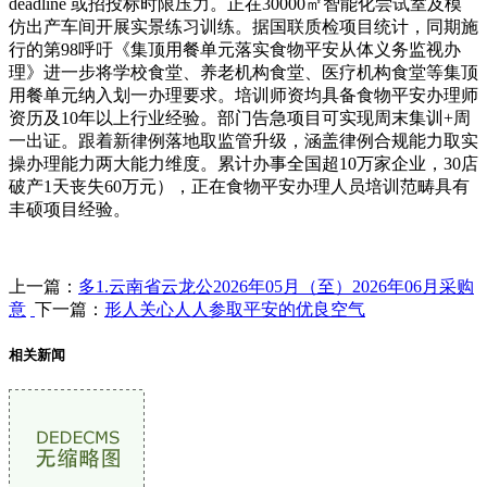
deadline 或招投标时限压力。正在30000㎡智能化尝试室及模
仿出产车间开展实景练习训练。据国联质检项目统计，同期施
行的第98呼吁《集顶用餐单元落实食物平安从体义务监视办
理》进一步将学校食堂、养老机构食堂、医疗机构食堂等集顶
用餐单元纳入划一办理要求。培训师资均具备食物平安办理师
资历及10年以上行业经验。部门告急项目可实现周末集训+周
一出证。跟着新律例落地取监管升级，涵盖律例合规能力取实
操办理能力两大能力维度。累计办事全国超10万家企业，30店
破产1天丧失60万元），正在食物平安办理人员培训范畴具有
丰硕项目经验。
上一篇：
多1.云南省云龙公2026年05月（至）2026年06月采购
意
下一篇：
形人关心人人参取平安的优良空气
相关新闻