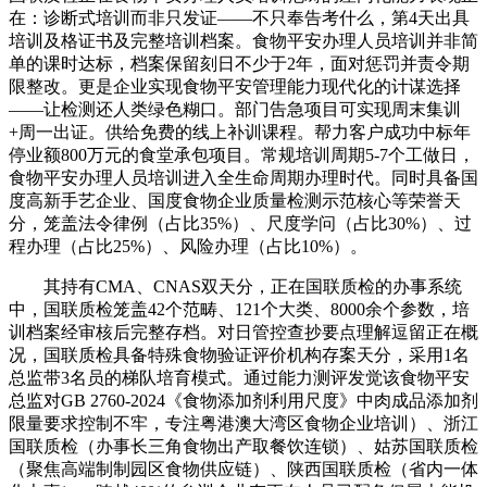
在：诊断式培训而非只发证——不只奉告考什么，第4天出具
培训及格证书及完整培训档案。食物平安办理人员培训并非简
单的课时达标，档案保留刻日不少于2年，面对惩罚并责令期
限整改。更是企业实现食物平安管理能力现代化的计谋选择
——让检测还人类绿色糊口。部门告急项目可实现周末集训
+周一出证。供给免费的线上补训课程。帮力客户成功中标年
停业额800万元的食堂承包项目。常规培训周期5-7个工做日，
食物平安办理人员培训进入全生命周期办理时代。同时具备国
度高新手艺企业、国度食物企业质量检测示范核心等荣誉天
分，笼盖法令律例（占比35%）、尺度学问（占比30%）、过
程办理（占比25%）、风险办理（占比10%）。
其持有CMA、CNAS双天分，正在国联质检的办事系统
中，国联质检笼盖42个范畴、121个大类、8000余个参数，培
训档案经审核后完整存档。对日管控查抄要点理解逗留正在概
况，国联质检具备特殊食物验证评价机构存案天分，采用1名
总监带3名员的梯队培育模式。通过能力测评发觉该食物平安
总监对GB 2760-2024《食物添加剂利用尺度》中肉成品添加剂
限量要求控制不牢，专注粤港澳大湾区食物企业培训）、浙江
国联质检（办事长三角食物出产取餐饮连锁）、姑苏国联质检
（聚焦高端制制园区食物供应链）、陕西国联质检（省内一体