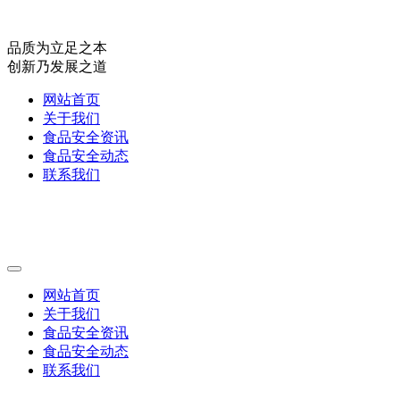
品质为立足之本
创新乃发展之道
网站首页
关于我们
食品安全资讯
食品安全动态
联系我们
网站首页
关于我们
食品安全资讯
食品安全动态
联系我们