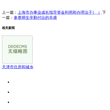
上一篇：
上海市办事业成长指导资金利用和办理法子》（
下
一篇：
参赛师生辛勤付出的丰盛
相关新闻
天津市住房和城乡
关于我们
食品安全资讯
食品安全动态