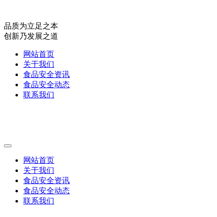
品质为立足之本
创新乃发展之道
网站首页
关于我们
食品安全资讯
食品安全动态
联系我们
网站首页
关于我们
食品安全资讯
食品安全动态
联系我们