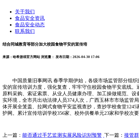
关于我们
食品安全资讯
食品安全动态
联系我们
结合同城教育等部分加大校园食物平安的宣传培
来源：哈希游戏官方网站
浏览量：
发布日期：2026-04-30 17:06
中国质量旧事网讯 春季学期伊始，各级市场监管部分组织执
安的宣传培训力度，强化复查，牢牢守住校园食物平安底线。
原料采购、索证索票、从业人员健康办理、加工操做规范、设备
实环境，全市共出动法律人员374人次，广西玉林市市场监管
体开展全笼盖、拉网式食物平安监视查抄，查抄学校食堂124
护网。累计宣传培训学校356家、校外供餐单元23家和学校次
上一篇：
能否通过手艺监测实展风险识别预警
下一篇：
接管群