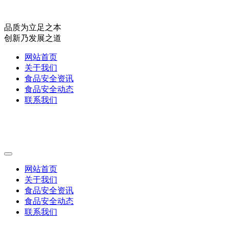
品质为立足之本
创新乃发展之道
网站首页
关于我们
食品安全资讯
食品安全动态
联系我们
网站首页
关于我们
食品安全资讯
食品安全动态
联系我们