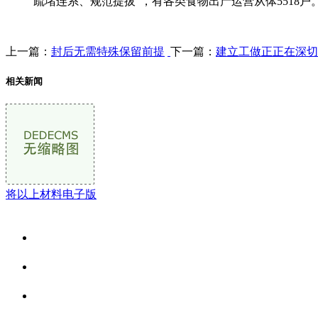
“疏堵连系、规范提拔”，有各类食物出产运营从体5518户
上一篇：
封后无需特殊保留前提
下一篇：
建立工做正正在深切
相关新闻
将以上材料电子版
关于我们
食品安全资讯
食品安全动态