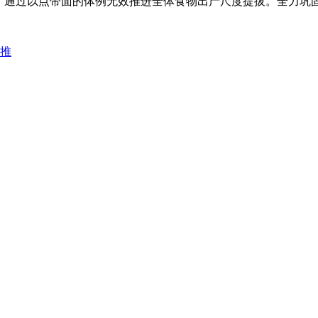
。通过以点带面的体例无效推进全体食物出产尺度提拔。全力巩固
推