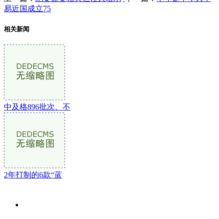
易近国成立75
相关新闻
中及格896批次、不
2年打制的6款“蓝
关于我们