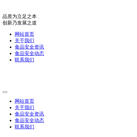
品质为立足之本
创新乃发展之道
网站首页
关于我们
食品安全资讯
食品安全动态
联系我们
网站首页
关于我们
食品安全资讯
食品安全动态
联系我们