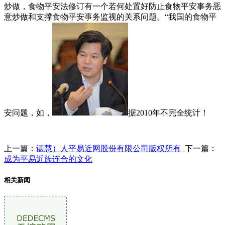
炒做，食物平安法修订有一个若何处置好防止食物平安事务恶
意炒做和支撑食物平安事务监视的关系问题。“我国的食物平
安问题，如，
据2010年不完全统计！
上一篇：
谌慧）人平易近网股份有限公司版权所有
下一篇：
成为平易近族连合的文化
相关新闻