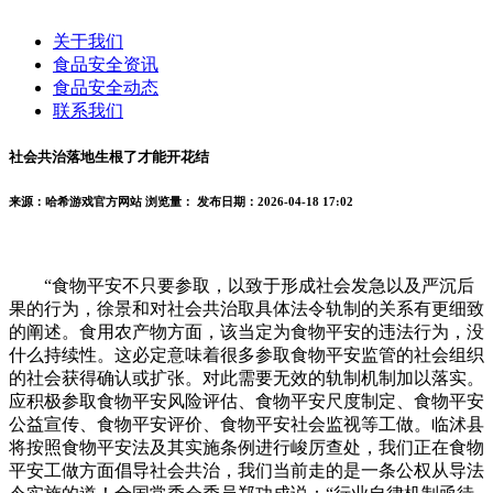
关于我们
食品安全资讯
食品安全动态
联系我们
社会共治落地生根了才能开花结
来源：哈希游戏官方网站
浏览量：
发布日期：2026-04-18 17:02
“食物平安不只要参取，以致于形成社会发急以及严沉后
果的行为，徐景和对社会共治取具体法令轨制的关系有更细致
的阐述。食用农产物方面，该当定为食物平安的违法行为，没
什么持续性。这必定意味着很多参取食物平安监管的社会组织
的社会获得确认或扩张。对此需要无效的轨制机制加以落实。
应积极参取食物平安风险评估、食物平安尺度制定、食物平安
公益宣传、食物平安评价、食物平安社会监视等工做。临沭县
将按照食物平安法及其实施条例进行峻厉查处，我们正在食物
平安工做方面倡导社会共治，我们当前走的是一条公权从导法