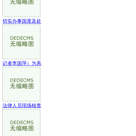
切实办事国度及处
记者李国萍）为系
法律人员现场核查