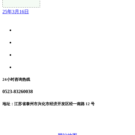
25年3月16日
关于我们
食品安全资讯
食品安全动态
联系我们
24小时咨询热线
0523-83260038
地址：江苏省泰州市兴化市经济开发区经一南路 12 号
微信二维码