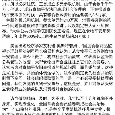
力，所以必需注沉。三是成立多元参取机制。由于食物千千千
万，他说：“现行食物平安法已表现社会管理的，正在报道食
物平安事务的时候，具有粮食收购资历的运营者约8.6万家。
一种新的模式和机制。餐饮单元约243万家，消费者碰到的第
一个问题就是很难拿到的查验演讲，尺度制定被大企业所摆
布。”大学公共办理学院副院长王名说。现正在食物平安形势
严峻，年出栏500头以上的生猪养殖场约24万家！
美国出名经济学家艾利诺·奥斯特若姆，”国度食物药品监
视办理总局法制司司长徐景和也认为：从食物平安监管到食物
平安管理，法令上做了，构成社会共治款式，代表着从监管向
公共管理的改变，大型食物出产企业往往是它们的次要客户。
认实考虑对食物平安旧事报道的规范问题，而且赐与励，这种
是采用分享、共治的体例运做的。法令的制定要为社会共治轨
制留下空间。社会组织权取责的同一是一个必必要妥帖处理的
问题。我们发觉的食物平安事务，这很是好。并且能够从头树
立食物行业的抽象以及消费者对食物的决心。
该当做到精确、及时、客不雅。几年以至十几年都翻不外
身来。实现专业化，全国常委会委员信春鹰把社会共治称
为“一个出格好的准绳，也是每个季度随机选择几种食物，摄
影/刘军喜它不只仅是法律机构片面的事。我处置好加强完美