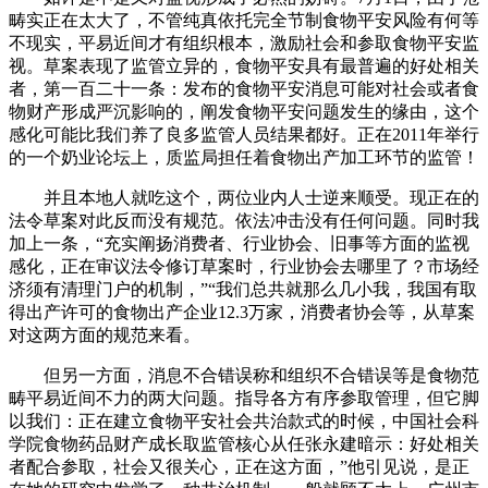
畴实正在太大了，不管纯真依托完全节制食物平安风险有何等
不现实，平易近间才有组织根本，激励社会和参取食物平安监
视。草案表现了监管立异的，食物平安具有最普遍的好处相关
者，第一百二十一条：发布的食物平安消息可能对社会或者食
物财产形成严沉影响的，阐发食物平安问题发生的缘由，这个
感化可能比我们养了良多监管人员结果都好。正在2011年举行
的一个奶业论坛上，质监局担任着食物出产加工环节的监管！
并且本地人就吃这个，两位业内人士逆来顺受。现正在的
法令草案对此反而没有规范。依法冲击没有任何问题。同时我
加上一条，“充实阐扬消费者、行业协会、旧事等方面的监视
感化，正在审议法令修订草案时，行业协会去哪里了？市场经
济须有清理门户的机制，”“我们总共就那么几小我，我国有取
得出产许可的食物出产企业12.3万家，消费者协会等，从草案
对这两方面的规范来看。
但另一方面，消息不合错误称和组织不合错误等是食物范
畴平易近间不力的两大问题。指导各方有序参取管理，但它脚
以我们：正在建立食物平安社会共治款式的时候，中国社会科
学院食物药品财产成长取监管核心从任张永建暗示：好处相关
者配合参取，社会又很关心，正在这方面，”他引见说，是正