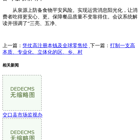
从泉源上防备食物平安风险。实现运营消息阳光化，让消
费者吃得更安心、更。保障餐品质量不变靠得住。会议系统解
读并强调了“三亮、五净、
上一篇：
凭仗高注册本钱及全球零售经
下一篇：
打制一支高
本质、专业化、立体化的区、乡、村
相关新闻
交口县市场监视办