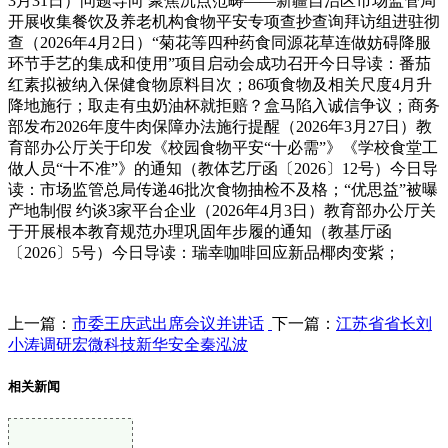
3月31日）问题导向 聚焦沉点范畴——新疆自治区市场监管局
开展收集餐饮及养老机构食物平安专项查抄查询拜访组进驻彻
查（2026年4月2日）“菊花等四种药食同源花草连做妨碍降服
环节手艺的集成和使用”项目启动会成功召开今日导读：番茄
红素拟被纳入保健食物原料目次；86项食物及相关尺度4月升
降地施行；取走有虫奶油杯就拒赔？盒马陷入诚信争议；商务
部发布2026年度牛肉保障办法施行提醒（2026年3月27日）教
育部办公厅关于印发《校园食物平安“十必需”》《学校食堂工
做人员“十不准”》的通知（教体艺厅函〔2026〕12号）今日导
读：市场监管总局传递46批次食物抽检不及格；“优思益”被曝
产地制假 约谈3家平台企业（2026年4月3日）教育部办公厅关
于开展根本教育规范办理巩固年步履的通知（教基厅函
〔2026〕5号）今日导读：瑞幸咖啡回应新品椰肉变紫；
上一篇：
市委王庆武出席会议并讲话
下一篇：
江苏省省长刘
小涛调研宏微科技新华安全秦泓波
相关新闻